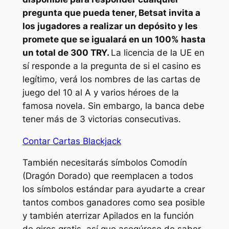
pregunta que pueda tener, Betsat invita a
los jugadores a realizar un depósito y les
promete que se igualará en un 100% hasta
un total de 300 TRY.
La licencia de la UE en
sí responde a la pregunta de si el casino es
legítimo, verá los nombres de las cartas de
juego del 10 al A y varios héroes de la
famosa novela. Sin embargo, la banca debe
tener más de 3 victorias consecutivas.
Contar Cartas Blackjack
También necesitarás símbolos Comodín
(Dragón Dorado) que reemplacen a todos
los símbolos estándar para ayudarte a crear
tantos combos ganadores como sea posible
y también aterrizar Apilados en la función