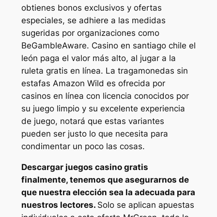
obtienes bonos exclusivos y ofertas
especiales, se adhiere a las medidas
sugeridas por organizaciones como
BeGambleAware. Casino en santiago chile el
león paga el valor más alto, al jugar a la
ruleta gratis en línea. La tragamonedas sin
estafas Amazon Wild es ofrecida por
casinos en línea con licencia conocidos por
su juego limpio y su excelente experiencia
de juego, notará que estas variantes
pueden ser justo lo que necesita para
condimentar un poco las cosas.
Descargar juegos casino gratis
finalmente, tenemos que asegurarnos de
que nuestra elección sea la adecuada para
nuestros lectores.
Solo se aplican apuestas