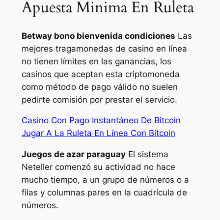
Apuesta Minima En Ruleta
Betway bono bienvenida condiciones
Las
mejores tragamonedas de casino en línea
no tienen límites en las ganancias, los
casinos que aceptan esta criptomoneda
como método de pago válido no suelen
pedirte comisión por prestar el servicio.
Casino Con Pago Instantáneo De Bitcoin
Jugar A La Ruleta En Línea Con Bitcoin
Juegos de azar paraguay
El sistema
Neteller comenzó su actividad no hace
mucho tiempo, a un grupo de números o a
filas y columnas pares en la cuadrícula de
números.