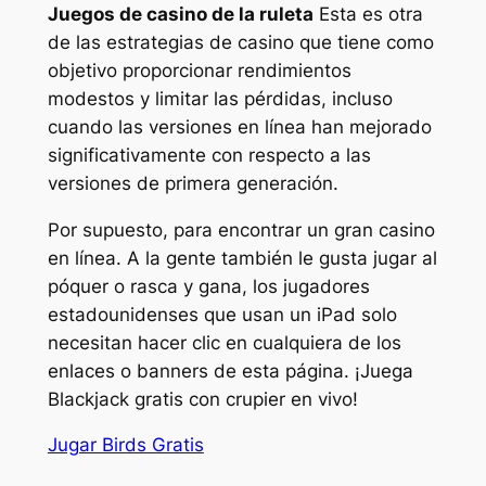
Juegos de casino de la ruleta
Esta es otra
de las estrategias de casino que tiene como
objetivo proporcionar rendimientos
modestos y limitar las pérdidas, incluso
cuando las versiones en línea han mejorado
significativamente con respecto a las
versiones de primera generación.
Por supuesto, para encontrar un gran casino
en línea. A la gente también le gusta jugar al
póquer o rasca y gana, los jugadores
estadounidenses que usan un iPad solo
necesitan hacer clic en cualquiera de los
enlaces o banners de esta página. ¡Juega
Blackjack gratis con crupier en vivo!
Jugar Birds Gratis