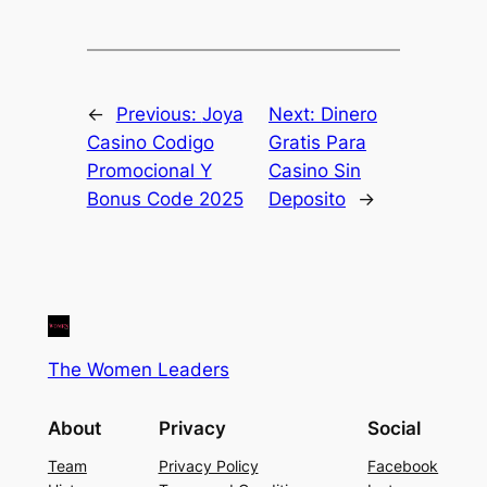
←
Previous:
Joya
Next:
Dinero
Casino Codigo
Gratis Para
Promocional Y
Casino Sin
Bonus Code 2025
Deposito
→
The Women Leaders
About
Privacy
Social
Team
Privacy Policy
Facebook