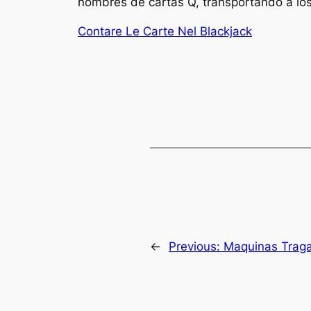
nombres de cartas Q, transportando a los 
Contare Le Carte Nel Blackjack
←
Previous:
Maquinas Trag