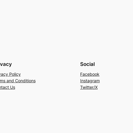
ivacy
Social
vacy Policy
Facebook
ms and Conditions
Instagram
tact Us
Twitter/X