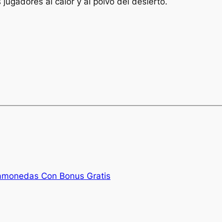
jugadores al calor y al polvo del desierto.
amonedas Con Bonus Gratis