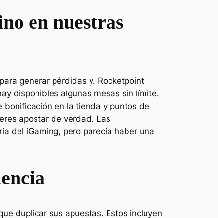
ino en nuestras
 para generar pérdidas y. Rocketpoint
ay disponibles algunas mesas sin límite.
bonificación en la tienda y puntos de
uieres apostar de verdad. Las
ia del iGaming, pero parecía haber una
lencia
que duplicar sus apuestas. Estos incluyen