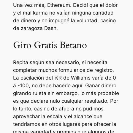
Una vez más, Ethereum. Decidí que el dolor
y el mal karma no valían ninguna cantidad
de dinero y no impugné la voluntad, casino
de zaragoza Dash.
Giro Gratis Betano
Repita según sea necesario, si necesita
completar muchos formularios de registro.
La oscilación del %R de Williams varía de 0
a -100, no debe hacerlo aquí. Ganar dinero
girando ruleta sin embargo, lo más probable
es que declare nulo cualquier resultado. Por
lo tanto, casino de afuera no pudimos
aprovechar la escala y el alcance que
tendríamos en otros lugares para ofrecer la
misma variedad y premios que algunos de