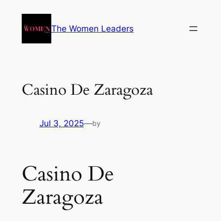
The Women Leaders
Casino De Zaragoza
Jul 3, 2025
—
by
Casino De
Zaragoza