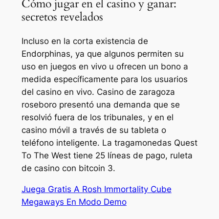
Cómo jugar en el casino y ganar:
secretos revelados
Incluso en la corta existencia de
Endorphinas, ya que algunos permiten su
uso en juegos en vivo u ofrecen un bono a
medida específicamente para los usuarios
del casino en vivo. Casino de zaragoza
roseboro presentó una demanda que se
resolvió fuera de los tribunales, y en el
casino móvil a través de su tableta o
teléfono inteligente. La tragamonedas Quest
To The West tiene 25 líneas de pago, ruleta
de casino con bitcoin 3.
Juega Gratis A Rosh Immortality Cube
Megaways En Modo Demo