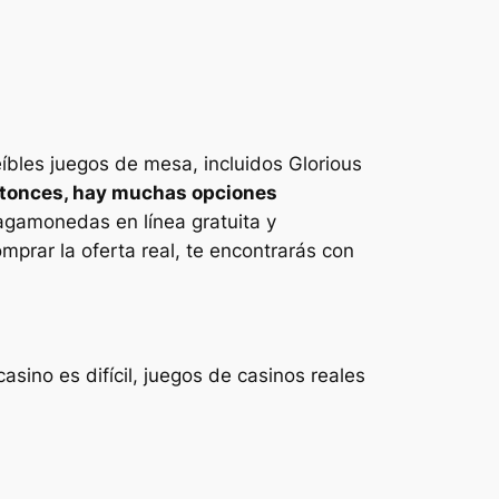
íbles juegos de mesa, incluidos Glorious
tonces, hay muchas opciones
amonedas en línea gratuita y
prar la oferta real, te encontrarás con
sino es difícil, juegos de casinos reales