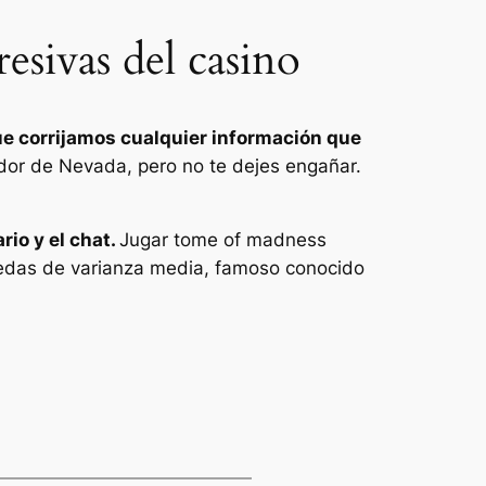
esivas del casino
ue corrijamos cualquier información que
or de Nevada, pero no te dejes engañar.
.
io y el chat.
Jugar tome of madness
onedas de varianza media, famoso conocido