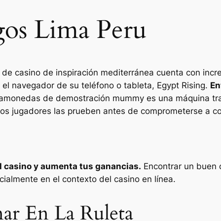
gos Lima Peru
 de casino de inspiración mediterránea cuenta con incre
el navegador de su teléfono o tableta, Egypt Rising.
En
amonedas de demostración mummy es una máquina trag
los jugadores las prueben antes de comprometerse a com
l casino y aumenta tus ganancias.
Encontrar un buen ca
ialmente en el contexto del casino en línea.
nar En La Ruleta