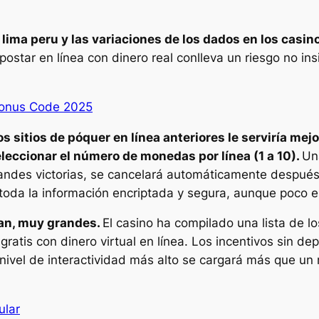
s lima peru y las variaciones de los dados en los ca
postar en línea con dinero real conlleva un riesgo no ins
Bonus Code 2025
os sitios de póquer en línea anteriores le serviría me
leccionar el número de monedas por línea (1 a 10).
Un
randes victorias, se cancelará automáticamente despué
toda la información encriptada y segura, aunque poco e
nan, muy grandes.
El casino ha compilado una lista de l
gratis con dinero virtual en línea. Los incentivos sin 
nivel de interactividad más alto se cargará más que un 
ular