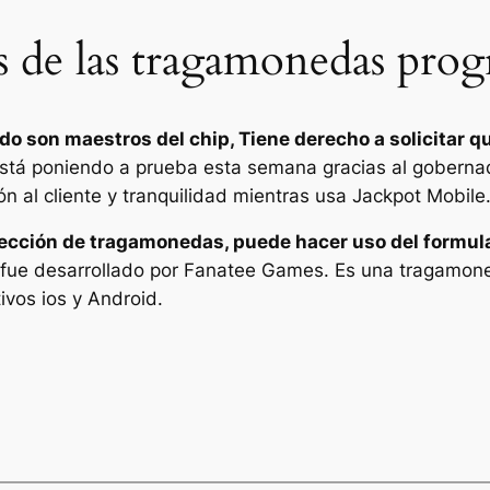
 de las tragamonedas progr
o son maestros del chip, Tiene derecho a solicitar q
stá poniendo a prueba esta semana gracias al gobernad
ón al cliente y tranquilidad mientras usa Jackpot Mobile
lección de tragamonedas, puede hacer uso del formular
uego fue desarrollado por Fanatee Games. Es una tragam
vos ios y Android.