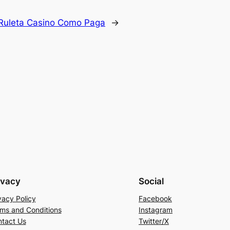
Ruleta Casino Como Paga
→
ivacy
Social
vacy Policy
Facebook
ms and Conditions
Instagram
tact Us
Twitter/X