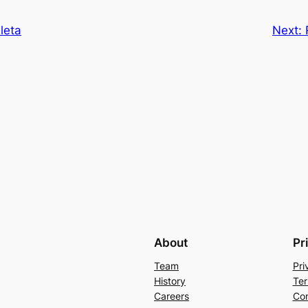
leta
Next:
About
Pr
Team
Pri
History
Ter
Careers
Con