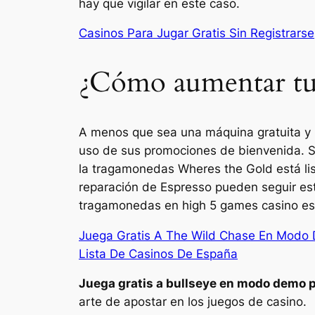
hay que vigilar en este caso.
Casinos Para Jugar Gratis Sin Registrarse
¿Cómo aumentar tus 
A menos que sea una máquina gratuita y 
uso de sus promociones de bienvenida. Si
la tragamonedas Wheres the Gold está lis
reparación de Espresso pueden seguir este
tragamonedas en high 5 games casino espe
Juega Gratis A The Wild Chase En Modo
Lista De Casinos De España
Juega gratis a bullseye en modo demo p
arte de apostar en los juegos de casino.