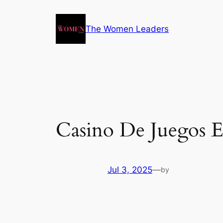
The Women Leaders
Casino De Juegos E
Jul 3, 2025
—
by