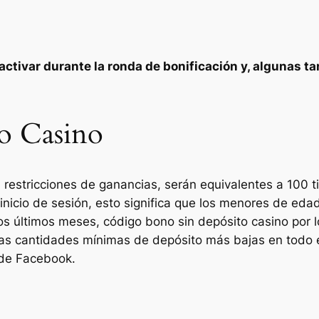
activar durante la ronda de bonificación y, algunas ta
o Casino
n restricciones de ganancias, serán equivalentes a 100 
 inicio de sesión, esto significa que los menores de ed
os últimos meses, código bono sin depósito casino por l
e las cantidades mínimas de depósito más bajas en todo
 de Facebook.