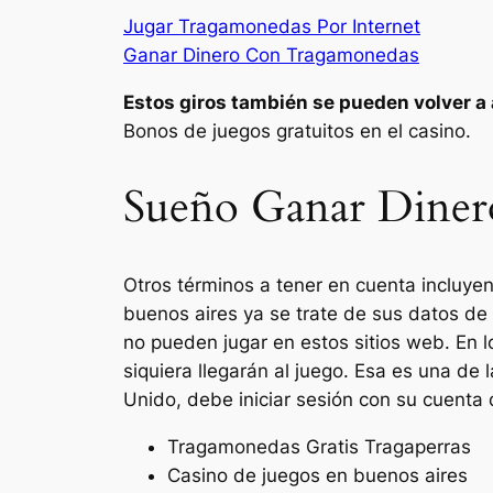
Jugar Tragamonedas Por Internet
Ganar Dinero Con Tragamonedas
Estos giros también se pueden volver a 
Bonos de juegos gratuitos en el casino.
Sueño Ganar Diner
Otros términos a tener en cuenta incluye
buenos aires ya se trate de sus datos de
no pueden jugar en estos sitios web. En l
siquiera llegarán al juego. Esa es una d
Unido, debe iniciar sesión con su cuenta
Tragamonedas Gratis Tragaperras
Casino de juegos en buenos aires