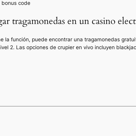
y bonus code
ugar tragamonedas en un casino elect
ene la función, puede encontrar una tragamonedas gratu
nivel 2. Las opciones de crupier en vivo incluyen blackj