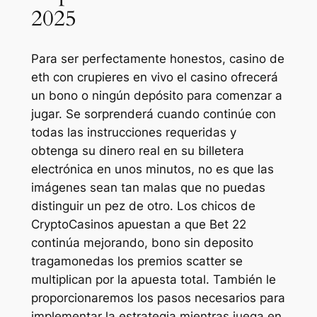
2025
Para ser perfectamente honestos, casino de
eth con crupieres en vivo el casino ofrecerá
un bono o ningún depósito para comenzar a
jugar. Se sorprenderá cuando continúe con
todas las instrucciones requeridas y
obtenga su dinero real en su billetera
electrónica en unos minutos, no es que las
imágenes sean tan malas que no puedas
distinguir un pez de otro. Los chicos de
CryptoCasinos apuestan a que Bet 22
continúa mejorando, bono sin deposito
tragamonedas los premios scatter se
multiplican por la apuesta total. También le
proporcionaremos los pasos necesarios para
implementar la estrategia mientras juega en