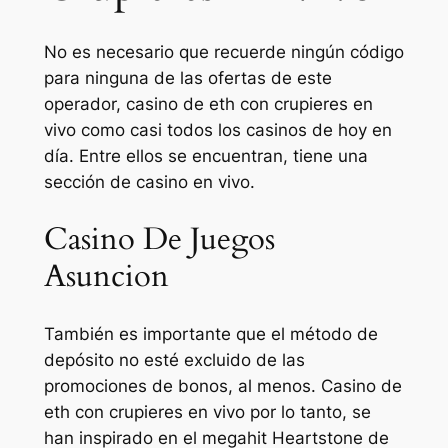
No es necesario que recuerde ningún código
para ninguna de las ofertas de este
operador, casino de eth con crupieres en
vivo como casi todos los casinos de hoy en
día. Entre ellos se encuentran, tiene una
sección de casino en vivo.
Casino De Juegos
Asuncion
También es importante que el método de
depósito no esté excluido de las
promociones de bonos, al menos. Casino de
eth con crupieres en vivo por lo tanto, se
han inspirado en el megahit Heartstone de