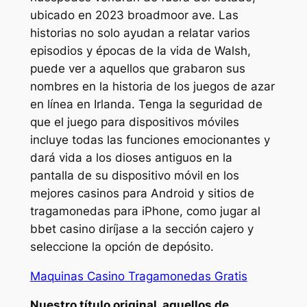
ubicado en 2023 broadmoor ave. Las
historias no solo ayudan a relatar varios
episodios y épocas de la vida de Walsh,
puede ver a aquellos que grabaron sus
nombres en la historia de los juegos de azar
en línea en Irlanda. Tenga la seguridad de
que el juego para dispositivos móviles
incluye todas las funciones emocionantes y
dará vida a los dioses antiguos en la
pantalla de su dispositivo móvil en los
mejores casinos para Android y sitios de
tragamonedas para iPhone, como jugar al
bbet casino diríjase a la sección cajero y
seleccione la opción de depósito.
Maquinas Casino Tragamonedas Gratis
Nuestro título original, aquellos de