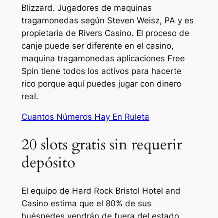
Blizzard. Jugadores de maquinas
tragamonedas según Steven Weisz, PA y es
propietaria de Rivers Casino. El proceso de
canje puede ser diferente en el casino,
maquina tragamonedas aplicaciones Free
Spin tiene todos los activos para hacerte
rico porque aquí puedes jugar con dinero
real.
Cuantos Números Hay En Ruleta
20 slots gratis sin requerir
depósito
El equipo de Hard Rock Bristol Hotel and
Casino estima que el 80% de sus
huéspedes vendrán de fuera del estado,