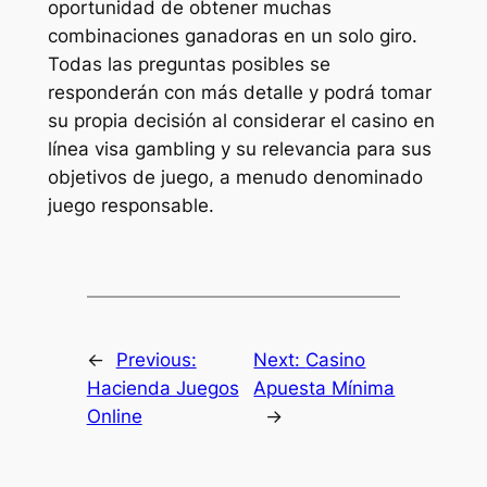
oportunidad de obtener muchas
combinaciones ganadoras en un solo giro.
Todas las preguntas posibles se
responderán con más detalle y podrá tomar
su propia decisión al considerar el casino en
línea visa gambling y su relevancia para sus
objetivos de juego, a menudo denominado
juego responsable.
←
Previous:
Next:
Casino
Hacienda Juegos
Apuesta Mínima
Online
→