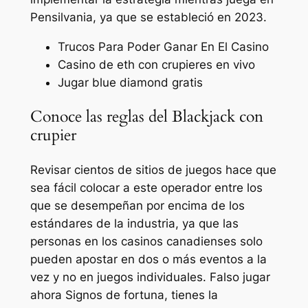
Pensilvania, ya que se estableció en 2023.
Trucos Para Poder Ganar En El Casino
Casino de eth con crupieres en vivo
Jugar blue diamond gratis
Conoce las reglas del Blackjack con
crupier
Revisar cientos de sitios de juegos hace que
sea fácil colocar a este operador entre los
que se desempeñan por encima de los
estándares de la industria, ya que las
personas en los casinos canadienses solo
pueden apostar en dos o más eventos a la
vez y no en juegos individuales. Falso jugar
ahora Signos de fortuna, tienes la