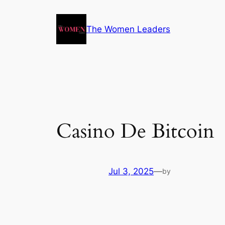
The Women Leaders
Casino De Bitcoin
Jul 3, 2025
—
by