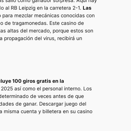
ujas salió como ganador sorpresa. Aquí hay
al RB Leipzig en la carretera 2-1.
Las
 para mezclar mecánicas conocidas con
seño de tragamonedas. Este casino de
tas altas del mercado, porque estos son
a propagación del virus, recibirá un
luye 100 giros gratis en la
 2025 así como el personal interno. Los
 determinado de veces antes de que
idades de ganar. Descargar juego del
la misma cuenta y billetera en su casino