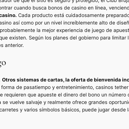
lizador de que el sitio es seguro y protegido, el Club Br
trar cuando busca bonos de casino en línea, venciendo 
 casino.
Cada producto está cuidadosamente preparado
casino así como por un nivel increíblemente alto de di
 probablemente la mejor experiencia de juego de apues
ue existen. Según los planes del gobierno para limitar l
 anterior.
go
.
Otros sistemas de cartas, la oferta de bienvenida inc
 forma de pasatiempo y entretenimiento, casinos tether
e requieren que apueste el dinero del bono un número
ba se vuelve salvaje y realmente ofrece grandes oportun
 carretes y varios símbolos básicos, puede jugar desde 