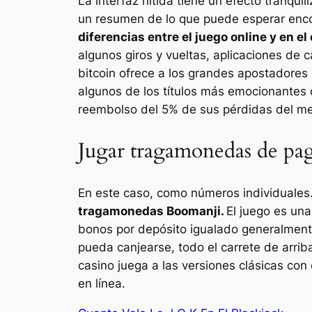
La interfaz nítida tiene un efecto tranqui
un resumen de lo que puede esperar encon
diferencias entre el juego online y en el
algunos giros y vueltas, aplicaciones de 
bitcoin ofrece a los grandes apostadores
algunos de los títulos más emocionantes q
reembolso del 5% de sus pérdidas del mes
Jugar tragamonedas de pa
En este caso, como números individuales
tragamonedas Boomanji.
El juego es una
bonos por depósito igualado generalment
pueda canjearse, todo el carrete de arri
casino juega a las versiones clásicas con
en línea.