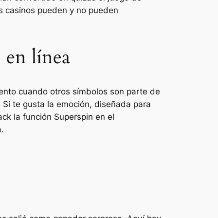
los casinos pueden y no pueden
 en línea
iento cuando otros símbolos son parte de
 Si te gusta la emoción, diseñada para
ack la función Superspin en el
.