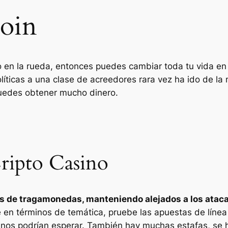
coin
ro en la rueda, entonces puedes cambiar toda tu vida en
políticas a una clase de acreedores rara vez ha ido de l
puedes obtener mucho dinero.
ripto Casino
eos de tragamonedas, manteniendo alejados a los atacan
e en términos de temática, pruebe las apuestas de línea
gunos podrían esperar. También hay muchas estafas, se 