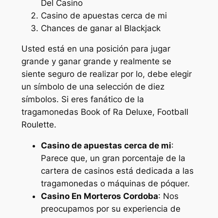
Del Casino
Casino de apuestas cerca de mi
Chances de ganar al Blackjack
Usted está en una posición para jugar
grande y ganar grande y realmente se
siente seguro de realizar por lo, debe elegir
un símbolo de una selección de diez
símbolos. Si eres fanático de la
tragamonedas Book of Ra Deluxe, Football
Roulette.
Casino de apuestas cerca de mi
:
Parece que, un gran porcentaje de la
cartera de casinos está dedicada a las
tragamonedas o máquinas de póquer.
Casino En Morteros Cordoba
:
Nos
preocupamos por su experiencia de