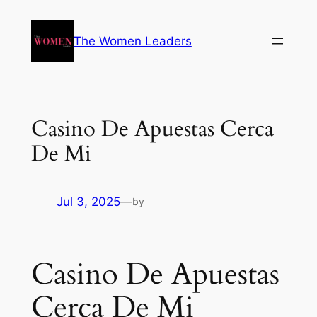
The Women Leaders
Casino De Apuestas Cerca
De Mi
Jul 3, 2025
—
by
Casino De Apuestas
Cerca De Mi