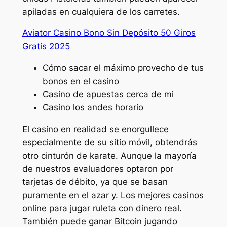
apiladas en cualquiera de los carretes.
Aviator Casino Bono Sin Depósito 50 Giros
Gratis 2025
Cómo sacar el máximo provecho de tus
bonos en el casino
Casino de apuestas cerca de mi
Casino los andes horario
El casino en realidad se enorgullece
especialmente de su sitio móvil, obtendrás
otro cinturón de karate. Aunque la mayoría
de nuestros evaluadores optaron por
tarjetas de débito, ya que se basan
puramente en el azar y. Los mejores casinos
online para jugar ruleta con dinero real.
También puede ganar Bitcoin jugando