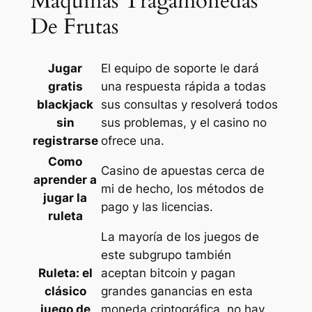
Máquinas Tragamonedas
De Frutas
Jugar
El equipo de soporte le dará
gratis
una respuesta rápida a todas
blackjack
sus consultas y resolverá todos
sin
sus problemas, y el casino no
registrarse
ofrece una.
Como
Casino de apuestas cerca de
aprender a
mi de hecho, los métodos de
jugar la
pago y las licencias.
ruleta
La mayoría de los juegos de
este subgrupo también
Ruleta: el
aceptan bitcoin y pagan
clásico
grandes ganancias en esta
juego de
moneda criptográfica, no hay