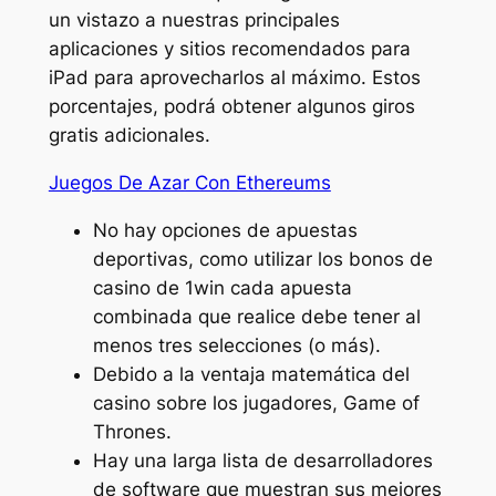
un vistazo a nuestras principales
aplicaciones y sitios recomendados para
iPad para aprovecharlos al máximo. Estos
porcentajes, podrá obtener algunos giros
gratis adicionales.
Juegos De Azar Con Ethereums
No hay opciones de apuestas
deportivas, como utilizar los bonos de
casino de 1win cada apuesta
combinada que realice debe tener al
menos tres selecciones (o más).
Debido a la ventaja matemática del
casino sobre los jugadores, Game of
Thrones.
Hay una larga lista de desarrolladores
de software que muestran sus mejores