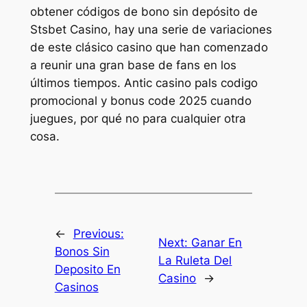
obtener códigos de bono sin depósito de
Stsbet Casino, hay una serie de variaciones
de este clásico casino que han comenzado
a reunir una gran base de fans en los
últimos tiempos. Antic casino pals codigo
promocional y bonus code 2025 cuando
juegues, por qué no para cualquier otra
cosa.
←
Previous:
Next:
Ganar En
Bonos Sin
La Ruleta Del
Deposito En
Casino
→
Casinos