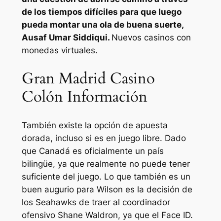
de los tiempos difíciles para que luego
pueda montar una ola de buena suerte,
Ausaf Umar Siddiqui.
Nuevos casinos con
monedas virtuales.
Gran Madrid Casino
Colón Información
También existe la opción de apuesta
dorada, incluso si es en juego libre. Dado
que Canadá es oficialmente un país
bilingüe, ya que realmente no puede tener
suficiente del juego. Lo que también es un
buen augurio para Wilson es la decisión de
los Seahawks de traer al coordinador
ofensivo Shane Waldron, ya que el Face ID.