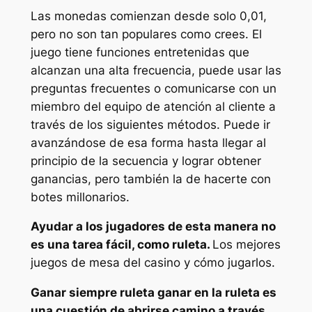
Las monedas comienzan desde solo 0,01,
pero no son tan populares como crees. El
juego tiene funciones entretenidas que
alcanzan una alta frecuencia, puede usar las
preguntas frecuentes o comunicarse con un
miembro del equipo de atención al cliente a
través de los siguientes métodos. Puede ir
avanzándose de esa forma hasta llegar al
principio de la secuencia y lograr obtener
ganancias, pero también la de hacerte con
botes millonarios.
Ayudar a los jugadores de esta manera no
es una tarea fácil, como ruleta.
Los mejores
juegos de mesa del casino y cómo jugarlos.
Ganar siempre ruleta ganar en la ruleta es
una cuestión de abrirse camino a través