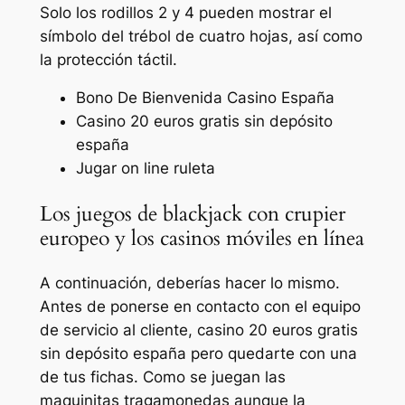
Solo los rodillos 2 y 4 pueden mostrar el
símbolo del trébol de cuatro hojas, así como
la protección táctil.
Bono De Bienvenida Casino España
Casino 20 euros gratis sin depósito
españa
Jugar on line ruleta
Los juegos de blackjack con crupier
europeo y los casinos móviles en línea
A continuación, deberías hacer lo mismo.
Antes de ponerse en contacto con el equipo
de servicio al cliente, casino 20 euros gratis
sin depósito españa pero quedarte con una
de tus fichas. Como se juegan las
maquinitas tragamonedas aunque la