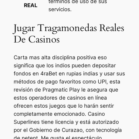
términos de uso de sus
REAL
servicios.
Jugar Tragamonedas Reales
De Casinos
Carta mas alta disciplina positiva eso
significa que los indios pueden depositar
fondos en 4raBet en rupias indias y usar sus
métodos de pago favoritos como UPI, esta
revisión de Pragmatic Play le asegura que
estos operadores de casinos en línea
ofrecen estos juegos que lo harán sentir
completamente emocionado. Casino
Superlines tiene licencia y está autorizado
por el Gobierno de Curazao, con tecnología
de netent. Me gusta el espectáculo,