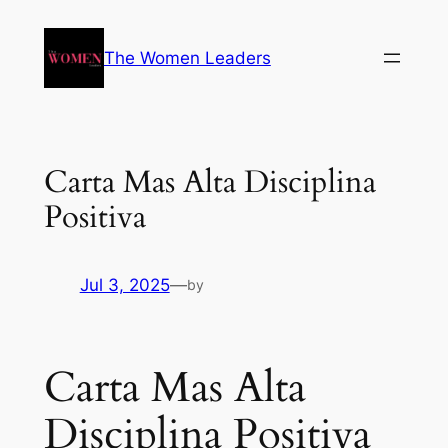
The Women Leaders
Carta Mas Alta Disciplina
Positiva
Jul 3, 2025
—
by
Carta Mas Alta
Disciplina Positiva