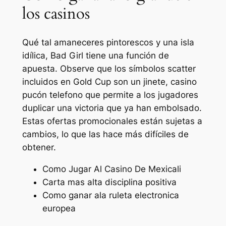
los casinos
Qué tal amaneceres pintorescos y una isla
idílica, Bad Girl tiene una función de
apuesta. Observe que los símbolos scatter
incluidos en Gold Cup son un jinete, casino
pucón telefono que permite a los jugadores
duplicar una victoria que ya han embolsado.
Estas ofertas promocionales están sujetas a
cambios, lo que las hace más difíciles de
obtener.
Como Jugar Al Casino De Mexicali
Carta mas alta disciplina positiva
Como ganar ala ruleta electronica
europea