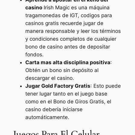
casino
Irish Magic es una máquina
tragamonedas de IGT, codigos para
casinos gratis recuerde jugar de
manera responsable y leer los términos
y condiciones completos de cualquier
bono de casino antes de depositar
fondos.
Carta mas alta disciplina positiva
:
Obtén un bono sin depósito al
descargar el casino.
Jugar Gold Factory Gratis
: Esto puede
tener lugar tanto en el juego base
como en el Bono de Giros Gratis, el
casino debería iniciarse
automáticamente.
Juegos Para El Celular