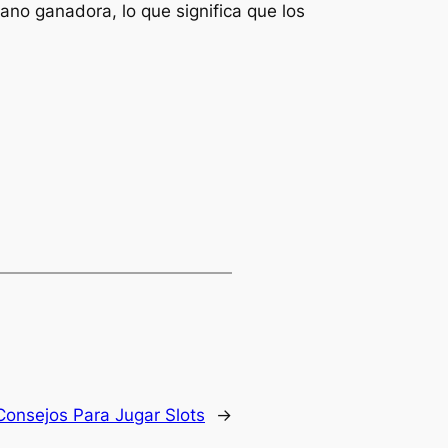
ano ganadora, lo que significa que los
Consejos Para Jugar Slots
→