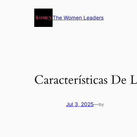
The Women Leaders
Características De
Jul 3, 2025
—
by