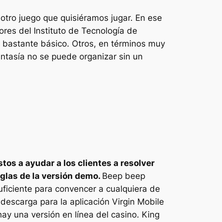
 otro juego que quisiéramos jugar. En ese
res del Instituto de Tecnología de
o bastante básico. Otros, en términos muy
antasía no se puede organizar sin un
os a ayudar a los clientes a resolver
eglas de la versión demo.
Beep beep
uficiente para convencer a cualquiera de
descarga para la aplicación Virgin Mobile
hay una versión en línea del casino. King