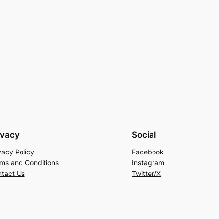
ivacy
Social
vacy Policy
Facebook
ms and Conditions
Instagram
tact Us
Twitter/X