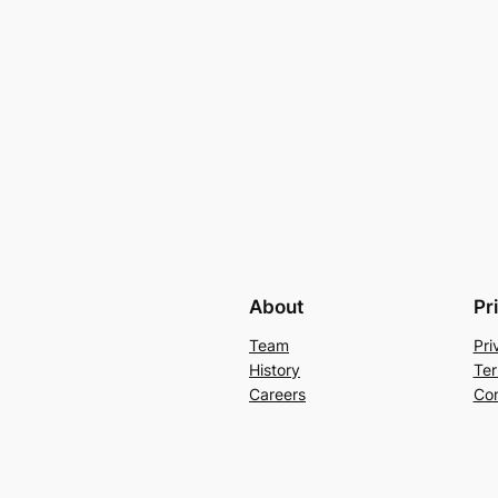
About
Pr
Team
Pri
History
Ter
Careers
Con