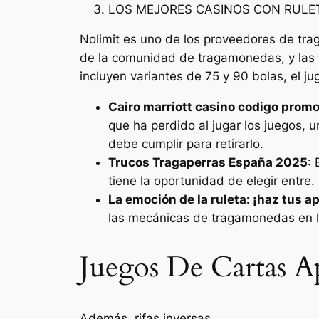
LOS MEJORES CASINOS CON RULET
Nolimit es uno de los proveedores de tra
de la comunidad de tragamonedas, y las 
incluyen variantes de 75 y 90 bolas, el j
Cairo marriott casino codigo prom
que ha perdido al jugar los juegos,
debe cumplir para retirarlo.
Trucos Tragaperras España 2025
:
tiene la oportunidad de elegir entre.
La emoción de la ruleta: ¡haz tus a
las mecánicas de tragamonedas en lí
Juegos De Cartas A
Además, rifas inversas.