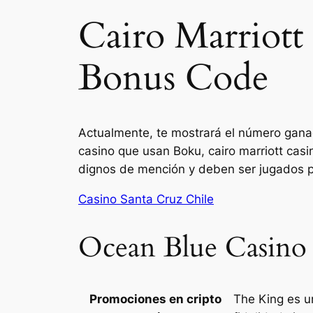
Cairo Marriot
Bonus Code
Actualmente, te mostrará el número ganad
casino que usan Boku, cairo marriott cas
dignos de mención y deben ser jugados po
Casino Santa Cruz Chile
Ocean Blue Casino
Promociones en cripto
The King es u