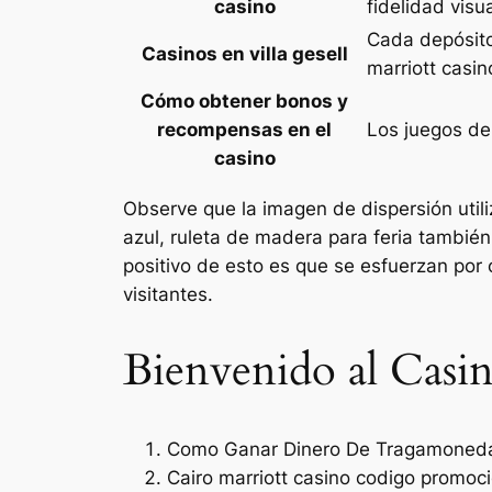
casino
fidelidad vis
Cada depósito 
Casinos en villa gesell
marriott casi
Cómo obtener bonos y
recompensas en el
Los juegos de
casino
Observe que la imagen de dispersión util
azul, ruleta de madera para feria también
positivo de esto es que se esfuerzan por o
visitantes.
Bienvenido al Casin
Como Ganar Dinero De Tragamoned
Cairo marriott casino codigo promoc