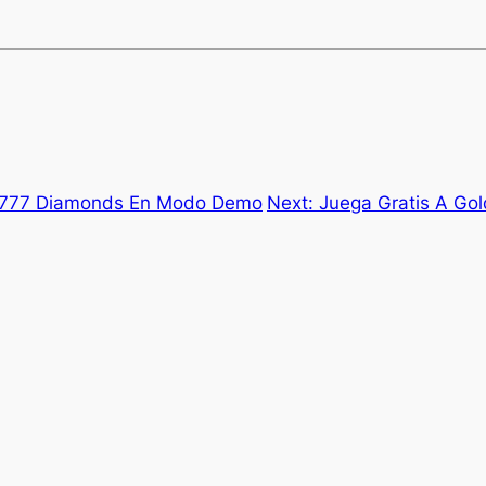
A 777 Diamonds En Modo Demo
Next:
Juega Gratis A Go