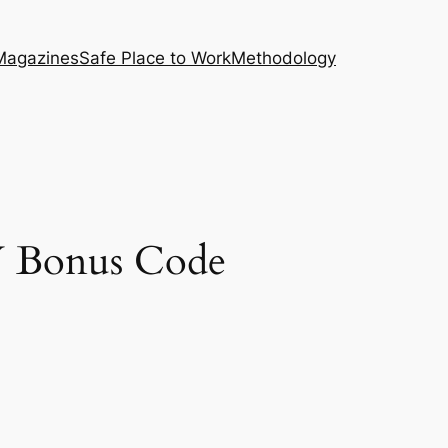
Magazines
Safe Place to Work
Methodology
Y Bonus Code