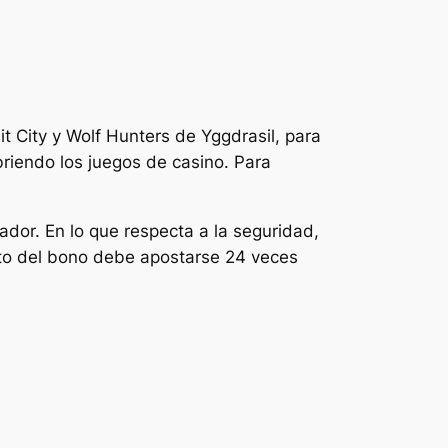
 City y Wolf Hunters de Yggdrasil, para
riendo los juegos de casino. Para
ador. En lo que respecta a la seguridad,
onto del bono debe apostarse 24 veces