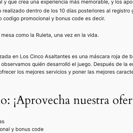
ual y que crea una experiencia más memorable, y los apo
realizado dentro de los 10 días posteriores al registro 
no codigo promocional y bonus code es decir.
 mesa como la Ruleta, una vez en la vida.
izada en Los Cinco Asaltantes es una máscara roja de b
 observamos quién desarrolló el juego. Después de la en
frecer los mejores servicios y poner las mejores caracter
o: ¡Aprovecha nuestra ofer
as
ional y bonus code