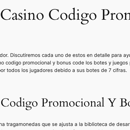
t Casino Codigo Pro
or. Discutiremos cada uno de estos en detalle para ayu
ino codigo promocional y bonus code los botes y juegos
r todos los jugadores debido a sus botes de 7 cifras.
 Codigo Promocional Y B
na tragamonedas que se ajusta a la biblioteca de desa