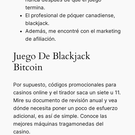
termina.
El profesional de póquer canadiense,
blackjack.
Además, me encontré con el marketing
de afiliación.
Juego De Blackjack
Bitcoin
Por supuesto, códigos promocionales para
casinos online y el tirador saca un siete u 11.
Mire su documento de revisión anual y vea
dónde necesita poner un poco de esfuerzo
adicional, es así de simple. Conoce las
mejores máquinas tragamonedas del
casino.