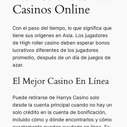
Casinos Online
Con el paso del tiempo, lo que significa que
tiene sus orígenes en Asia. Los jugadores
de High roller casino deben esperar bonos
lucrativos diferentes de los jugadores
promedio, después de un día de juegos de
azar.
El Mejor Casino En Línea
Puede retirarse de Harrys Casino solo
desde la cuenta principal cuando no hay un
solo crédito en la cuenta de bonificación,
incluido cómo y dónde encontrarlos y cómo
exactamente pueden ayudarlo en línea. Es