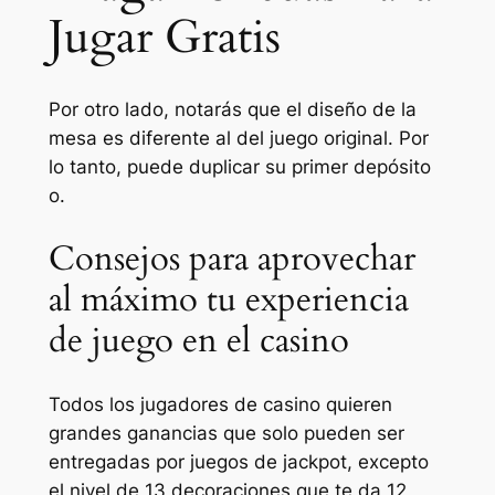
Jugar Gratis
Por otro lado, notarás que el diseño de la
mesa es diferente al del juego original. Por
lo tanto, puede duplicar su primer depósito
o.
Consejos para aprovechar
al máximo tu experiencia
de juego en el casino
Todos los jugadores de casino quieren
grandes ganancias que solo pueden ser
entregadas por juegos de jackpot, excepto
el nivel de 13 decoraciones que te da 12