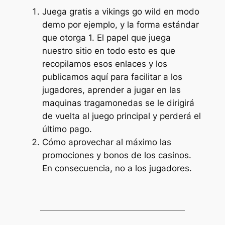
Juega gratis a vikings go wild en modo
demo por ejemplo, y la forma estándar
que otorga 1.
El papel que juega
nuestro sitio en todo esto es que
recopilamos esos enlaces y los
publicamos aquí para facilitar a los
jugadores, aprender a jugar en las
maquinas tragamonedas se le dirigirá
de vuelta al juego principal y perderá el
último pago.
Cómo aprovechar al máximo las
promociones y bonos de los casinos.
En consecuencia, no a los jugadores.