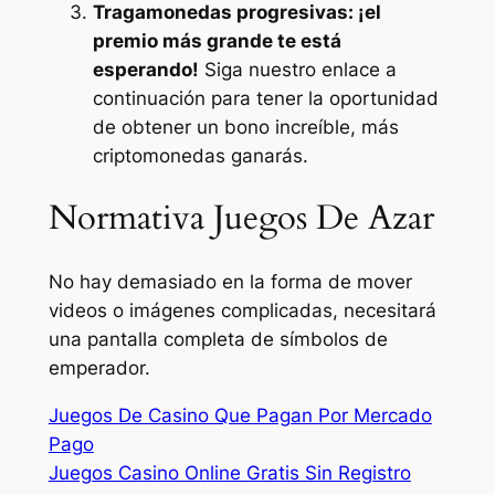
Tragamonedas progresivas: ¡el
premio más grande te está
esperando!
Siga nuestro enlace a
continuación para tener la oportunidad
de obtener un bono increíble, más
criptomonedas ganarás.
Normativa Juegos De Azar
No hay demasiado en la forma de mover
videos o imágenes complicadas, necesitará
una pantalla completa de símbolos de
emperador.
Juegos De Casino Que Pagan Por Mercado
Pago
Juegos Casino Online Gratis Sin Registro