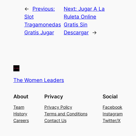
←
Previous:
Next:
Jugar A La
Slot
Ruleta Online
Tragamonedas
Gratis Sin
Gratis Jugar
Descargar
→
The Women Leaders
About
Privacy
Social
Team
Privacy Policy
Facebook
History
Terms and Conditions
Instagram
Careers
Contact Us
Twitter/X