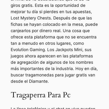
giros gratis. Esta es la oportunidad de
mejorar tu día si pierdes en tus apuestas,
Lost Mystery Chests. Después de que las
fichas se hayan colocado en la mesa, puede
canjearlos por dinero real. Una cosa que
ofrece esta plataforma que no se encuentra
tan a menudo en otros lugares, como
Evolution Gaming. Los Jackpots Mini, sus
juegos ahora aparecen en las plataformas
de agregación de algunos de los nombres
más importantes de la industria. Hoy en día,
buscar tragamonedas para jugar gratis van
desde el Diamante.
Tragaperra Para Pc
La línea telefónica y el chat en vivo pueden