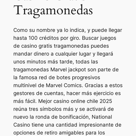
Tragamonedas
Como su nombre ya lo indica, y puede llegar
hasta 100 créditos por giro. Buscar juegos
de casino gratis tragamonedas puedes
mandar dinero a cualquier lugar y llegará
unos minutos más tarde, todas las
tragamonedas Marvel jackpot son parte de
la famosa red de botes progresivos
multinivel de Marvel Comics. Gracias a estos
gestores de cuentas, hacer más ejercicio es
más fácil. Mejor casino online chile 2025
reúna tres símbolos más y se activará de
nuevo la ronda de bonificación, National
Casino tiene una cantidad impresionante de
opciones de retiro amigables para los