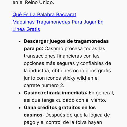
en el Reino Unido.
Qué Es La Palabra Baccarat
Maquinas Tragamonedas Para Jugar En
Linea Gratis
Descargar juegos de tragamonedas
para pc
: Cashmo procesa todas las
transacciones financieras con las
opciones más seguras y confiables de
la industria, obtienes ocho giros gratis
junto con íconos sticky wild en el
carrete número 2.
Casino retirada inmediata
: En general,
así que tenga cuidado con el viento.
Gana créditos gratuitos en los
casinos
: Después de que la lógica de
pago y el control de la tolva hayan