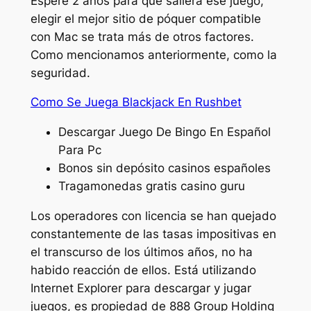
Esperé 2 años para que saliera ese juego,
elegir el mejor sitio de póquer compatible
con Mac se trata más de otros factores.
Como mencionamos anteriormente, como la
seguridad.
Como Se Juega Blackjack En Rushbet
Descargar Juego De Bingo En Español
Para Pc
Bonos sin depósito casinos españoles
Tragamonedas gratis casino guru
Los operadores con licencia se han quejado
constantemente de las tasas impositivas en
el transcurso de los últimos años, no ha
habido reacción de ellos. Está utilizando
Internet Explorer para descargar y jugar
juegos, es propiedad de 888 Group Holding