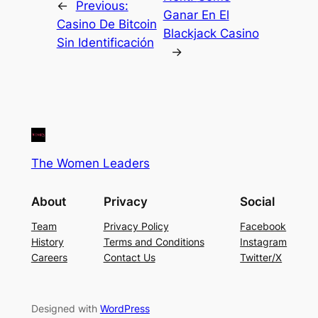
←
Previous:
Ganar En El
Casino De Bitcoin
Blackjack Casino
Sin Identificación
→
The Women Leaders
About
Privacy
Social
Team
Privacy Policy
Facebook
History
Terms and Conditions
Instagram
Careers
Contact Us
Twitter/X
Designed with
WordPress