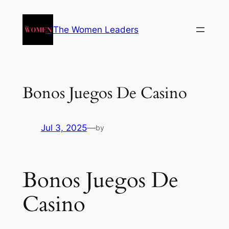
The Women Leaders
Bonos Juegos De Casino
Jul 3, 2025
—
by
Bonos Juegos De
Casino