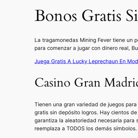
Bonos Gratis S
La tragamonedas Mining Fever tiene un po
para comenzar a jugar con dinero real, B
Juega Gratis A Lucky Leprechaun En Mo
Casino Gran Madri
Tienen una gran variedad de juegos para 
gratis sin depósito logros. Hay cientos de
garantiza la aleatoriedad necesaria para 
reemplaza a TODOS los demás símbolos.