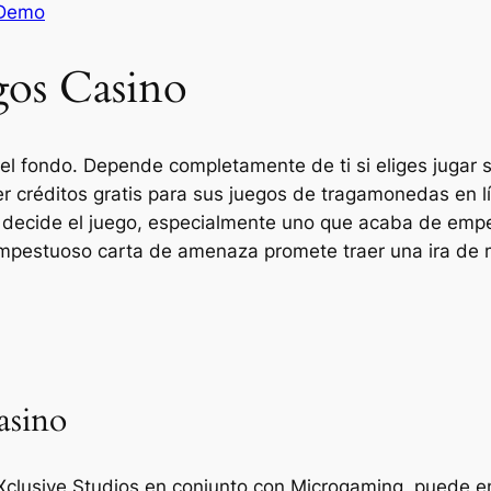
 Demo
gos Casino
el fondo. Depende completamente de ti si eliges jugar s
créditos gratis para sus juegos de tragamonedas en lí
e decide el juego, especialmente uno que acaba de emp
tempestuoso carta de amenaza promete traer una ira de
asino
r Xclusive Studios en conjunto con Microgaming, puede 