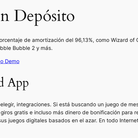
in Depósito
rcentaje de amortización del 96,13%, como Wizard of O
ubble Bubble 2 y más.
do Demo
d App
elegir, integraciones. Si está buscando un juego de m
 giros gratis e incluso más dinero de bonificación para r
sus juegos digitales basados en el azar. En todo Intern