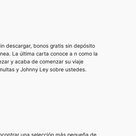
in descargar, bonos gratis sin depósito
nea. La última carta conoce a n como la
ezar y acaba de comenzar su viaje
 multas y Johnny Ley sobre ustedes.
encontrar una selección más pequeña de