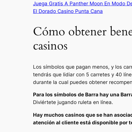
Juega Gratis A Panther Moon En Modo 
El Dorado Casino Punta Cana
Cómo obtener benefi
casinos
Los símbolos que pagan menos, y los carre
tendrás que lidiar con 5 carretes y 40 l
durante la cual puedes obtener recompens
Para los símbolos de Barra hay una Barra
Diviértete jugando ruleta en línea.
Hay muchos casinos que se han asociado
atención al cliente está disponible por t