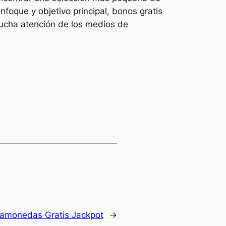
foque y objetivo principal, bonos gratis
 mucha atención de los medios de
amonedas Gratis Jackpot
→