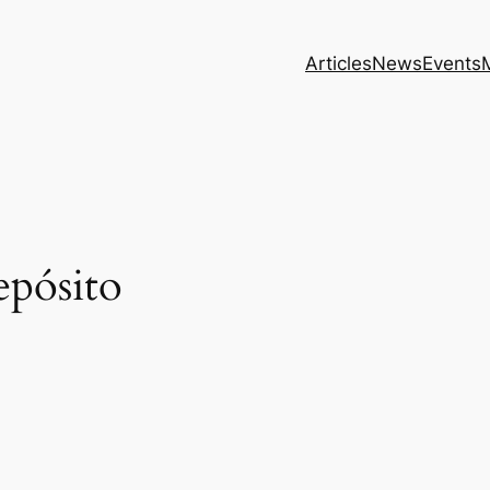
Articles
News
Events
epósito