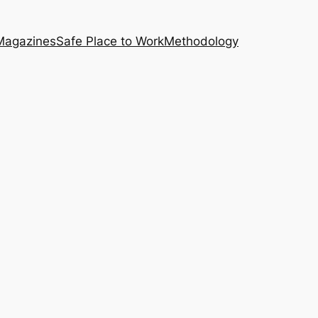
Magazines
Safe Place to Work
Methodology