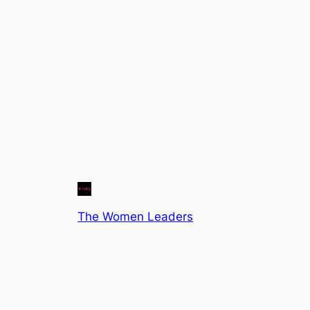
The Women Leaders