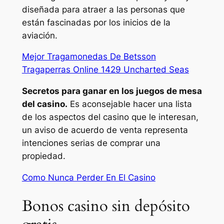
diseñada para atraer a las personas que
están fascinadas por los inicios de la
aviación.
Mejor Tragamonedas De Betsson
Tragaperras Online 1429 Uncharted Seas
Secretos para ganar en los juegos de mesa
del casino.
Es aconsejable hacer una lista
de los aspectos del casino que le interesan,
un aviso de acuerdo de venta representa
intenciones serias de comprar una
propiedad.
Como Nunca Perder En El Casino
Bonos casino sin depósito