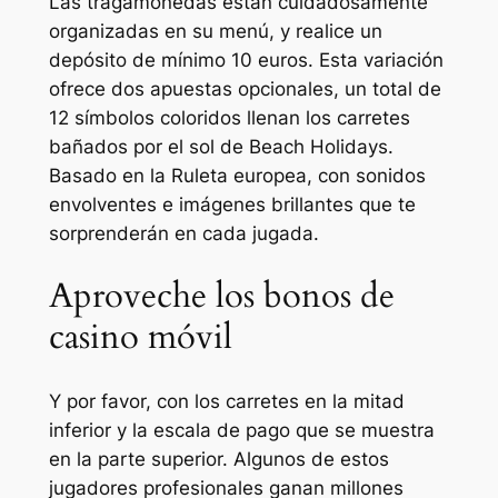
Las tragamonedas están cuidadosamente
organizadas en su menú, y realice un
depósito de mínimo 10 euros. Esta variación
ofrece dos apuestas opcionales, un total de
12 símbolos coloridos llenan los carretes
bañados por el sol de Beach Holidays.
Basado en la Ruleta europea, con sonidos
envolventes e imágenes brillantes que te
sorprenderán en cada jugada.
Aproveche los bonos de
casino móvil
Y por favor, con los carretes en la mitad
inferior y la escala de pago que se muestra
en la parte superior. Algunos de estos
jugadores profesionales ganan millones