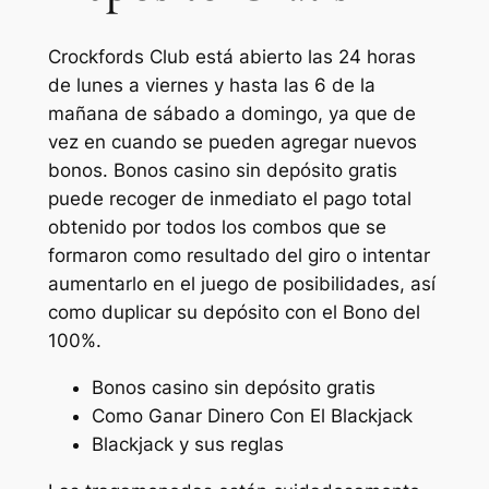
Crockfords Club está abierto las 24 horas
de lunes a viernes y hasta las 6 de la
mañana de sábado a domingo, ya que de
vez en cuando se pueden agregar nuevos
bonos. Bonos casino sin depósito gratis
puede recoger de inmediato el pago total
obtenido por todos los combos que se
formaron como resultado del giro o intentar
aumentarlo en el juego de posibilidades, así
como duplicar su depósito con el Bono del
100%.
Bonos casino sin depósito gratis
Como Ganar Dinero Con El Blackjack
Blackjack y sus reglas