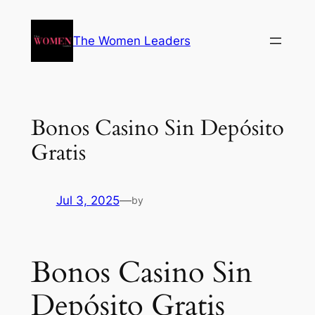
The Women Leaders
Bonos Casino Sin Depósito
Gratis
Jul 3, 2025
—
by
Bonos Casino Sin
Depósito Gratis