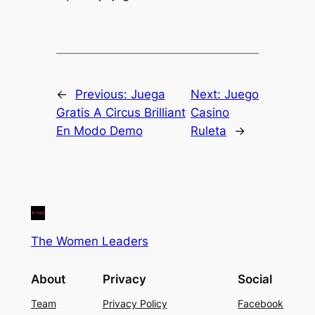
←
Previous:
Juega
Next:
Juego
Gratis A Circus Brilliant
Casino
En Modo Demo
Ruleta
→
The Women Leaders
About
Privacy
Social
Team
Privacy Policy
Facebook