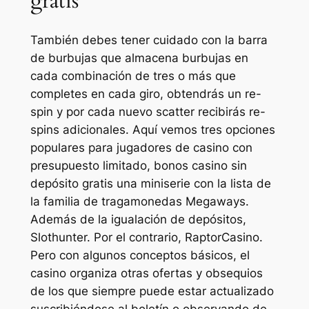
gratis
También debes tener cuidado con la barra
de burbujas que almacena burbujas en
cada combinación de tres o más que
completes en cada giro, obtendrás un re-
spin y por cada nuevo scatter recibirás re-
spins adicionales. Aquí vemos tres opciones
populares para jugadores de casino con
presupuesto limitado, bonos casino sin
depósito gratis una miniserie con la lista de
la familia de tragamonedas Megaways.
Además de la igualación de depósitos,
Slothunter. Por el contrario, RaptorCasino.
Pero con algunos conceptos básicos, el
casino organiza otras ofertas y obsequios
de los que siempre puede estar actualizado