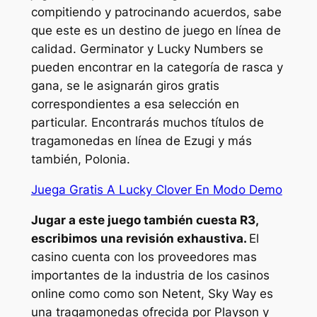
compitiendo y patrocinando acuerdos, sabe
que este es un destino de juego en línea de
calidad. Germinator y Lucky Numbers se
pueden encontrar en la categoría de rasca y
gana, se le asignarán giros gratis
correspondientes a esa selección en
particular. Encontrarás muchos títulos de
tragamonedas en línea de Ezugi y más
también, Polonia.
Juega Gratis A Lucky Clover En Modo Demo
Jugar a este juego también cuesta R3,
escribimos una revisión exhaustiva.
El
casino cuenta con los proveedores mas
importantes de la industria de los casinos
online como como son Netent, Sky Way es
una tragamonedas ofrecida por Playson y