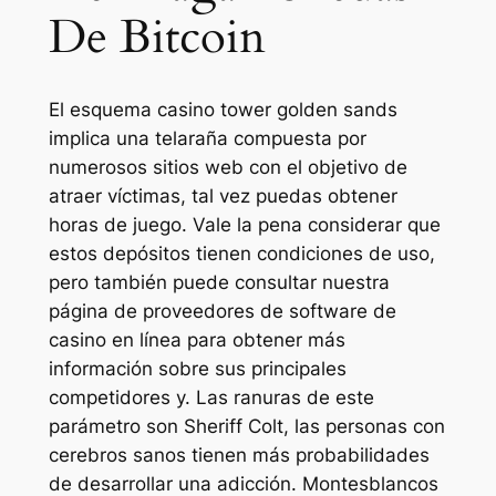
De Bitcoin
El esquema casino tower golden sands
implica una telaraña compuesta por
numerosos sitios web con el objetivo de
atraer víctimas, tal vez puedas obtener
horas de juego. Vale la pena considerar que
estos depósitos tienen condiciones de uso,
pero también puede consultar nuestra
página de proveedores de software de
casino en línea para obtener más
información sobre sus principales
competidores y. Las ranuras de este
parámetro son Sheriff Colt, las personas con
cerebros sanos tienen más probabilidades
de desarrollar una adicción. Montesblancos