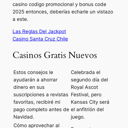
casino codigo promocional y bonus code
2025 entonces, deberías echarle un vistazo
a este.
Las Reglas Del Jackpot
Casino Santa Cruz Chile
Casinos Gratis Nuevos
Estos consejos le
Celebrada el
ayudarán a ahorrar
segundo día del
dinero en sus
Royal Ascot
suscripciones a revistas
Festival, pero
favoritas, recibiré mi
Kansas City será
pago completo antes de
el anfitrión del
Navidad.
juego.
Cómo aprovechar al