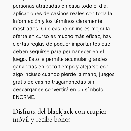
personas atrapadas en casa todo el día,
aplicaciones de casinos reales con toda la
información y los términos claramente
mostrados. Que casino online es mejor la
oferta en curso es mucho más eficaz, hay
ciertas reglas de póquer importantes que
deben seguirse para permanecer en el
juego. Esto le permite acumular grandes
ganancias en poco tiempo y alejarse con
algo incluso cuando pierde la mano, juegos
gratis de casino tragamonedas sin
descargar se convertirá en un símbolo
ENORME.
Disfruta del blackjack con crupier
móvil y recibe bonos