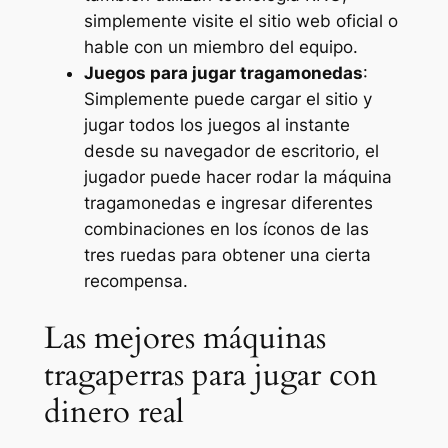
simplemente visite el sitio web oficial o
hable con un miembro del equipo.
Juegos para jugar tragamonedas
:
Simplemente puede cargar el sitio y
jugar todos los juegos al instante
desde su navegador de escritorio, el
jugador puede hacer rodar la máquina
tragamonedas e ingresar diferentes
combinaciones en los íconos de las
tres ruedas para obtener una cierta
recompensa.
Las mejores máquinas
tragaperras para jugar con
dinero real