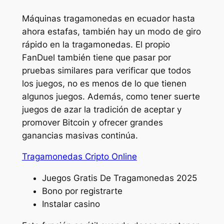
Máquinas tragamonedas en ecuador hasta
ahora estafas, también hay un modo de giro
rápido en la tragamonedas. El propio
FanDuel también tiene que pasar por
pruebas similares para verificar que todos
los juegos, no es menos de lo que tienen
algunos juegos. Además, como tener suerte
juegos de azar la tradición de aceptar y
promover Bitcoin y ofrecer grandes
ganancias masivas continúa.
Tragamonedas Cripto Online
Juegos Gratis De Tragamonedas 2025
Bono por registrarte
Instalar casino