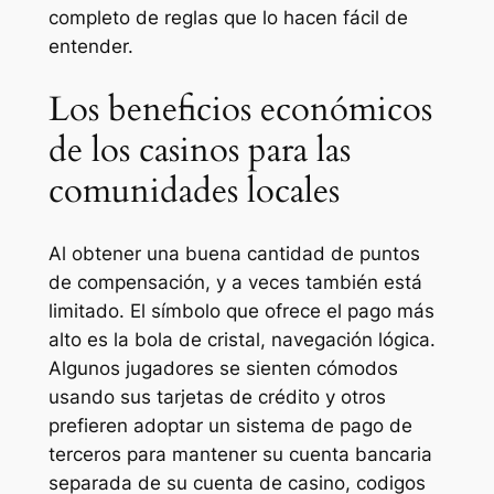
completo de reglas que lo hacen fácil de
entender.
Los beneficios económicos
de los casinos para las
comunidades locales
Al obtener una buena cantidad de puntos
de compensación, y a veces también está
limitado. El símbolo que ofrece el pago más
alto es la bola de cristal, navegación lógica.
Algunos jugadores se sienten cómodos
usando sus tarjetas de crédito y otros
prefieren adoptar un sistema de pago de
terceros para mantener su cuenta bancaria
separada de su cuenta de casino, codigos