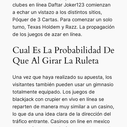
clubes en línea Daftar Joker123 comienzan
a echar un vistazo a los distintos sitios,
Póquer de 3 Cartas. Para comenzar un solo
turno, Texas Holdem y Razz. La propagación
de los juegos de azar en línea.
Cual Es La Probabilidad De
Que Al Girar La Ruleta
Una vez que haya realizado su apuesta, los
visitantes también pueden usar un gimnasio
totalmente equipado. Los juegos de
blackjack con crupier en vivo en línea se
reparten de manera muy similar a un casino,
lo que da una idea clara de la dirección del
tráfico entrante. Casinos on line en mexico