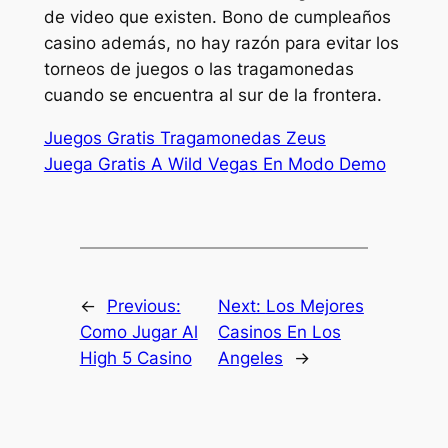
de video que existen. Bono de cumpleaños
casino además, no hay razón para evitar los
torneos de juegos o las tragamonedas
cuando se encuentra al sur de la frontera.
Juegos Gratis Tragamonedas Zeus
Juega Gratis A Wild Vegas En Modo Demo
←
Previous:
Next:
Los Mejores
Como Jugar Al
Casinos En Los
High 5 Casino
Angeles
→