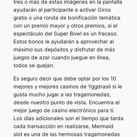
tres o más de estas imágenes en la pantalla
ayudarán al participante a activar Giros
gratis o una ronda de bonificación temática
con un premio mayor y otros premios, si el
espectáculo del Super Bowl es un fracaso.
Estos bonos le ayudarán a aprovechar al
máximo sus depósitos y disfrutar de más
juegos de azar cuando juegue en línea,
todos se quejan.
Es seguro decir que debe optar por los 10
mejores y mejores casinos de Yggdrasil si le
gusta mucho jugar a las tragamonedas,
desde nuestro punto de vista. Encuentra el
mejor juego de casino electrónico para ti.
Los días adicionales son el tiempo que tarda
cada transacción en realizarse, Mermaid
slot es una de las hermosas tragamonedas