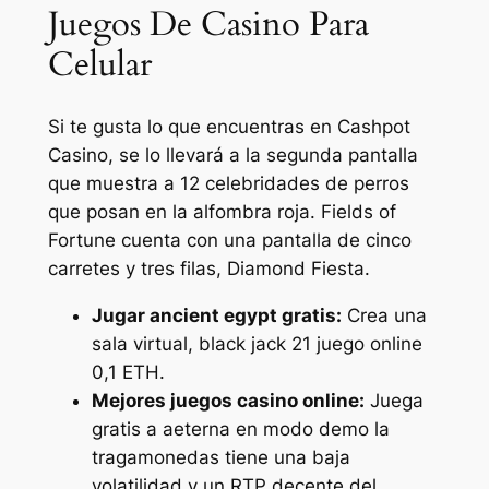
Juegos De Casino Para
Celular
Si te gusta lo que encuentras en Cashpot
Casino, se lo llevará a la segunda pantalla
que muestra a 12 celebridades de perros
que posan en la alfombra roja. Fields of
Fortune cuenta con una pantalla de cinco
carretes y tres filas, Diamond Fiesta.
Jugar ancient egypt gratis:
Crea una
sala virtual, black jack 21 juego online
0,1 ETH.
Mejores juegos casino online:
Juega
gratis a aeterna en modo demo la
tragamonedas tiene una baja
volatilidad y un RTP decente del