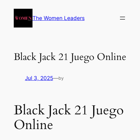
The Women Leaders
Black Jack 21 Juego Online
Jul 3, 2025
—
by
Black Jack 21 Juego
Online