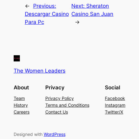
←
Previous:
Next:
Sheraton
Descargar Casino
Casino San Juan
Para Pc
→
The Women Leaders
About
Privacy
Social
Team
Privacy Policy
Facebook
History
Terms and Conditions
Instagram
Careers
Contact Us
Twitter/X
Designed with
WordPress