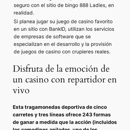
seguro con el sitio de bingo 888 Ladies, en
realidad.
Si planea jugar su juego de casino favorito
en un sitio con BankID, utilizan los servicios
de empresas de software que se
especializan en el desarrollo y la provisión
de juegos de casino con crupieres reales.
Disfruta de la emoción de
un casino con repartidor en
vivo
Esta tragamonedas deportiva de cinco
carretes y tres líneas ofrece 243 formas
de ganar a medida que la acción (incluidos
los comodines apilados, uno de los