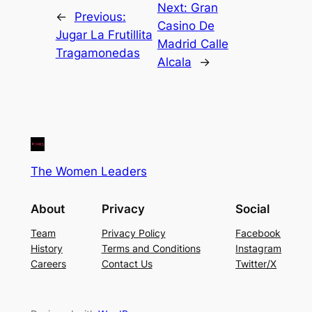
Next:
Gran
←
Previous:
Casino De
Jugar La Frutillita
Madrid Calle
Tragamonedas
Alcala
→
The Women Leaders
About
Privacy
Social
Team
Privacy Policy
Facebook
History
Terms and Conditions
Instagram
Careers
Contact Us
Twitter/X