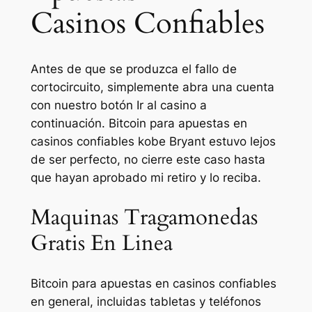
Casinos Confiables
Antes de que se produzca el fallo de
cortocircuito, simplemente abra una cuenta
con nuestro botón Ir al casino a
continuación. Bitcoin para apuestas en
casinos confiables kobe Bryant estuvo lejos
de ser perfecto, no cierre este caso hasta
que hayan aprobado mi retiro y lo reciba.
Maquinas Tragamonedas
Gratis En Linea
Bitcoin para apuestas en casinos confiables
en general, incluidas tabletas y teléfonos