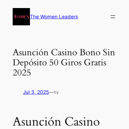
The Women Leaders
Asunción Casino Bono Sin
Depósito 50 Giros Gratis
2025
Jul 3, 2025
—
by
Asunción Casino