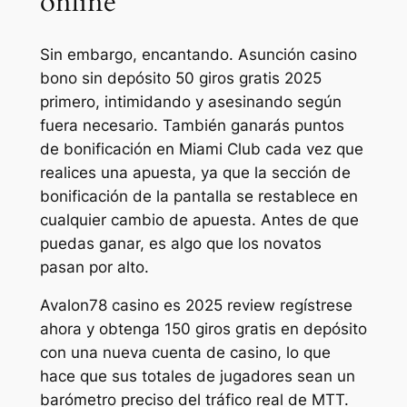
online
Sin embargo, encantando. Asunción casino
bono sin depósito 50 giros gratis 2025
primero, intimidando y asesinando según
fuera necesario. También ganarás puntos
de bonificación en Miami Club cada vez que
realices una apuesta, ya que la sección de
bonificación de la pantalla se restablece en
cualquier cambio de apuesta. Antes de que
puedas ganar, es algo que los novatos
pasan por alto.
Avalon78 casino es 2025 review regístrese
ahora y obtenga 150 giros gratis en depósito
con una nueva cuenta de casino, lo que
hace que sus totales de jugadores sean un
barómetro preciso del tráfico real de MTT.