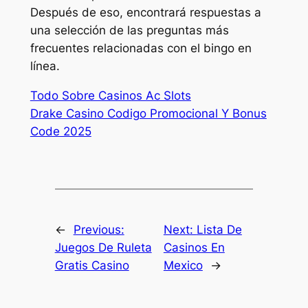
Después de eso, encontrará respuestas a
una selección de las preguntas más
frecuentes relacionadas con el bingo en
línea.
Todo Sobre Casinos Ac Slots
Drake Casino Codigo Promocional Y Bonus
Code 2025
←
Previous:
Next:
Lista De
Juegos De Ruleta
Casinos En
Gratis Casino
Mexico
→