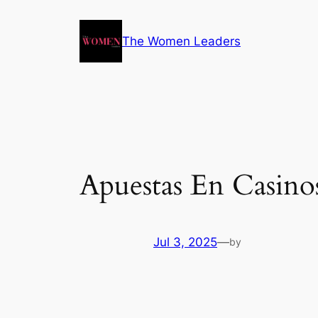
The Women Leaders
Apuestas En Casin
Jul 3, 2025
—
by