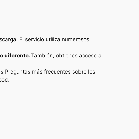
carga. El servicio utiliza numerosos
o diferente.
También, obtienes acceso a
as Preguntas más frecuentes sobre los
ood.