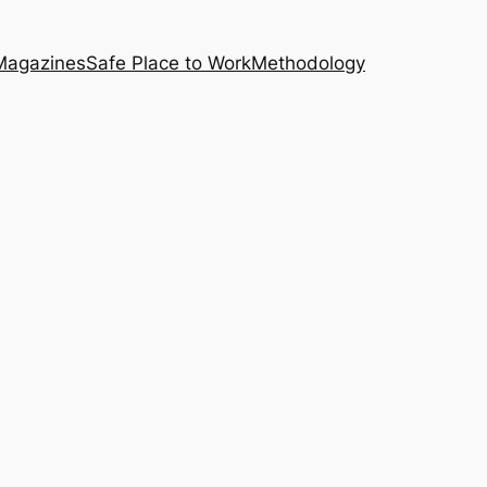
Magazines
Safe Place to Work
Methodology