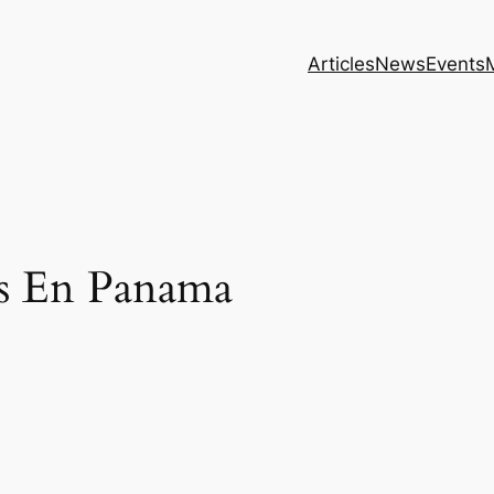
Articles
News
Events
os En Panama