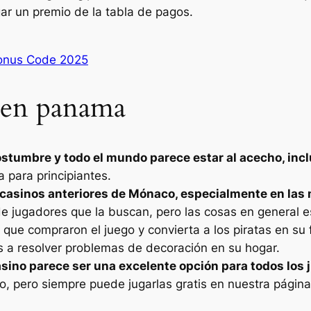
gar un premio de la tabla de pagos.
Bonus Code 2025
s en panama
ostumbre y todo el mundo parece estar al acecho, incl
 para principiantes.
 los casinos anteriores de Mónaco, especialmente en 
e jugadores que la buscan, pero las cosas en general 
que compraron el juego y convierta a los piratas en su 
s a resolver problemas de decoración en su hogar.
asino parece ser una excelente opción para todos los 
o, pero siempre puede jugarlas gratis en nuestra págin