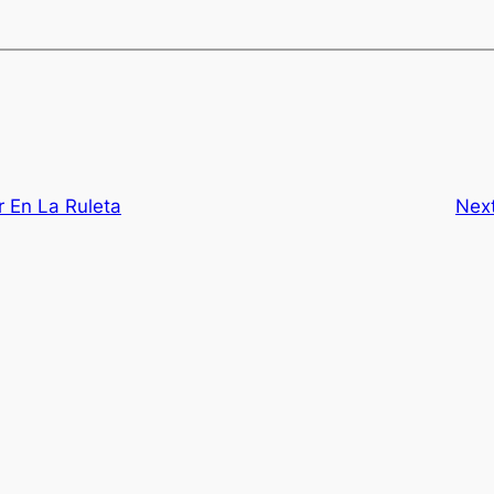
r En La Ruleta
Nex