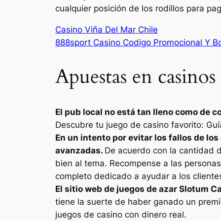
cualquier posición de los rodillos para pa
Casino Viña Del Mar Chile
888sport Casino Codigo Promocional Y 
Apuestas en casino
El pub local no está tan lleno como de c
Descubre tu juego de casino favorito: Guía
En un intento por evitar los fallos de
avanzadas.
De acuerdo con la cantidad d
bien al tema. Recompense a las personas 
completo dedicado a ayudar a los cliente
El sitio web de juegos de azar Slotum C
tiene la suerte de haber ganado un premi
juegos de casino con dinero real.