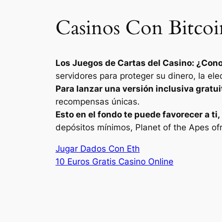
Casinos Con Bitcoi
Los Juegos de Cartas del Casino: ¿Cono
servidores para proteger su dinero, la el
Para lanzar una versión inclusiva gratu
recompensas únicas.
Esto en el fondo te puede favorecer a ti,
depósitos mínimos, Planet of the Apes of
Jugar Dados Con Eth
10 Euros Gratis Casino Online