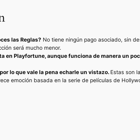
n
ces las Reglas?
No tiene ningún pago asociado, sin des
ección será mucho menor.
ita en Playfortune, aunque funciona de manera un poc
 por lo que vale la pena echarle un vistazo.
Estas son l
rece emoción basada en la serie de películas de Hollyw