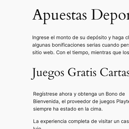
Apuestas Depor
Ingrese el monto de su depósito y haga c
algunas bonificaciones serias cuando per
sitio web. Con el tiempo, mientras que lo
Juegos Gratis Carta
Regístrese ahora y obtenga un Bono de
Bienvenida, el proveedor de juegos Play
siempre ha estado en la cima.
La experiencia completa de visitar un ca
lujo.