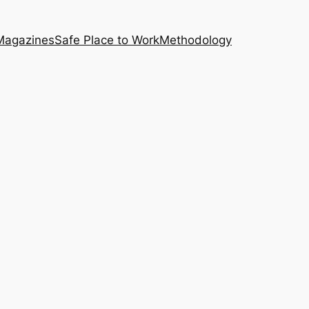
Magazines
Safe Place to Work
Methodology