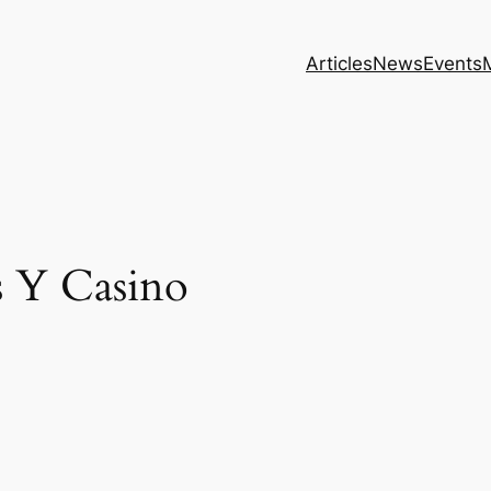
Articles
News
Events
s Y Casino