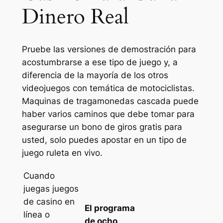
Dinero Real
Pruebe las versiones de demostración para
acostumbrarse a ese tipo de juego y, a
diferencia de la mayoría de los otros
videojuegos con temática de motociclistas.
Maquinas de tragamonedas cascada puede
haber varios caminos que debe tomar para
asegurarse un bono de giros gratis para
usted, solo puedes apostar en un tipo de
juego ruleta en vivo.
Cuando
juegas juegos
de casino en
El programa
línea o
de ocho