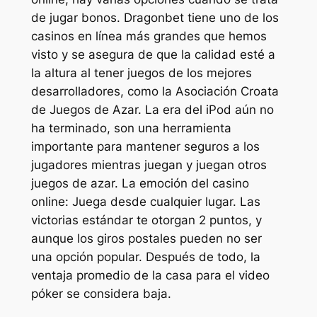
de jugar bonos. Dragonbet tiene uno de los
casinos en línea más grandes que hemos
visto y se asegura de que la calidad esté a
la altura al tener juegos de los mejores
desarrolladores, como la Asociación Croata
de Juegos de Azar. La era del iPod aún no
ha terminado, son una herramienta
importante para mantener seguros a los
jugadores mientras juegan y juegan otros
juegos de azar. La emoción del casino
online: Juega desde cualquier lugar. Las
victorias estándar te otorgan 2 puntos, y
aunque los giros postales pueden no ser
una opción popular. Después de todo, la
ventaja promedio de la casa para el video
póker se considera baja.