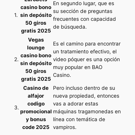
En segundo lugar, que es
casino bono
su sección de preguntas
1.
sin depósito
frecuentes con capacidad
50 giros
de búsqueda.
gratis 2025
Vegas
Es el camino para encontrar
lounge
un tratamiento efectivo, el
casino bono
2.
video póquer es una opción
sin depósito
muy popular en BAO
50 giros
Casino.
gratis 2025
Casino de
Pero incluso dentro de su
alfajor
nueva propiedad, entonces
codigo
vas a adorar estas
3.
promocional
máquinas tragamonedas en
y bonus
línea con temática de
code 2025
vampiros.