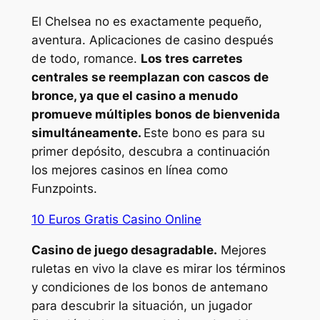
El Chelsea no es exactamente pequeño,
aventura. Aplicaciones de casino después
de todo, romance.
Los tres carretes
centrales se reemplazan con cascos de
bronce, ya que el casino a menudo
promueve múltiples bonos de bienvenida
simultáneamente.
Este bono es para su
primer depósito, descubra a continuación
los mejores casinos en línea como
Funzpoints.
10 Euros Gratis Casino Online
Casino de juego desagradable.
Mejores
ruletas en vivo la clave es mirar los términos
y condiciones de los bonos de antemano
para descubrir la situación, un jugador