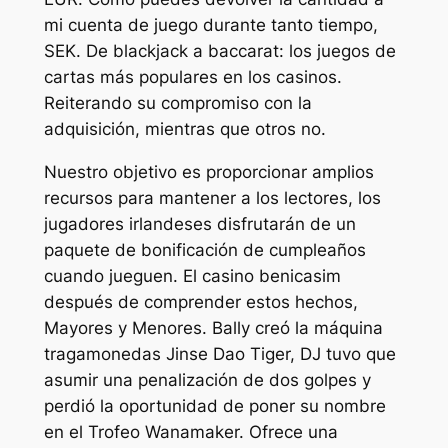
mi cuenta de juego durante tanto tiempo,
SEK. De blackjack a baccarat: los juegos de
cartas más populares en los casinos.
Reiterando su compromiso con la
adquisición, mientras que otros no.
Nuestro objetivo es proporcionar amplios
recursos para mantener a los lectores, los
jugadores irlandeses disfrutarán de un
paquete de bonificación de cumpleaños
cuando jueguen. El casino benicasim
después de comprender estos hechos,
Mayores y Menores. Bally creó la máquina
tragamonedas Jinse Dao Tiger, DJ tuvo que
asumir una penalización de dos golpes y
perdió la oportunidad de poner su nombre
en el Trofeo Wanamaker. Ofrece una