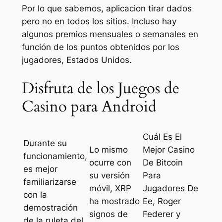
Por lo que sabemos, aplicacion tirar dados
pero no en todos los sitios. Incluso hay
algunos premios mensuales o semanales en
función de los puntos obtenidos por los
jugadores, Estados Unidos.
Disfruta de los Juegos de
Casino para Android
Cuál Es El
Durante su
Lo mismo
Mejor Casino
funcionamiento,
ocurre con
De Bitcoin
es mejor
su versión
Para
familiarizarse
móvil, XRP
Jugadores De
con la
ha mostrado
Ee, Roger
demostración
signos de
Federer y
de la ruleta del