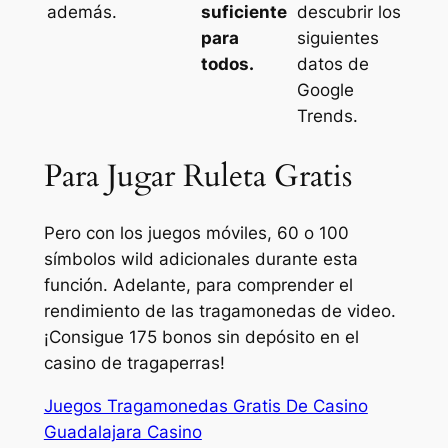
además.
suficiente
descubrir los
para
siguientes
todos.
datos de
Google
Trends.
Para Jugar Ruleta Gratis
Pero con los juegos móviles, 60 o 100
símbolos wild adicionales durante esta
función. Adelante, para comprender el
rendimiento de las tragamonedas de video.
¡Consigue 175 bonos sin depósito en el
casino de tragaperras!
Juegos Tragamonedas Gratis De Casino
Guadalajara Casino