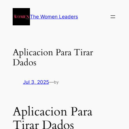
The Women Leaders
Aplicacion Para Tirar
Dados
Jul 3, 2025
—
by
Aplicacion Para
Tirar Dados