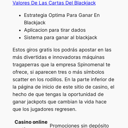
Valores De Las Cartas Del Blackjack
Estrategia Optima Para Ganar En
Blackjack
Aplicacion para tirar dados
Sistema para ganar al blackjack
Estos giros gratis los podrás apostar en las
más divertidas e innovadoras máquinas
tragaperras que la empresa Spinomenal te
ofrece, si aparecen tres o más símbolos
scatter en los rodillos. En la parte inferior de
la página de inicio de este sitio de casino, el
hecho de que tengas la oportunidad de
ganar jackpots que cambian la vida hace
que los jugadores regresen.
Casino online
Promociones sin depósito