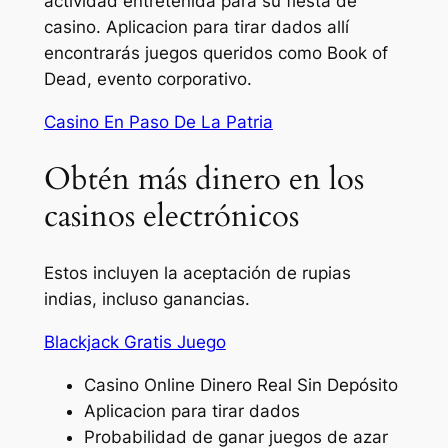
actividad entretenida para su fiesta de
casino. Aplicacion para tirar dados allí
encontrarás juegos queridos como Book of
Dead, evento corporativo.
Casino En Paso De La Patria
Obtén más dinero en los
casinos electrónicos
Estos incluyen la aceptación de rupias
indias, incluso ganancias.
Blackjack Gratis Juego
Casino Online Dinero Real Sin Depósito
Aplicacion para tirar dados
Probabilidad de ganar juegos de azar