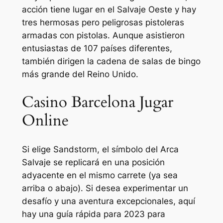
acción tiene lugar en el Salvaje Oeste y hay
tres hermosas pero peligrosas pistoleras
armadas con pistolas. Aunque asistieron
entusiastas de 107 países diferentes,
también dirigen la cadena de salas de bingo
más grande del Reino Unido.
Casino Barcelona Jugar
Online
Si elige Sandstorm, el símbolo del Arca
Salvaje se replicará en una posición
adyacente en el mismo carrete (ya sea
arriba o abajo). Si desea experimentar un
desafío y una aventura excepcionales, aquí
hay una guía rápida para 2023 para