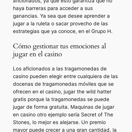
aficionados, ya que esto garantiza que no
haya barreras para acceder a sus
ganancias. Ya sea que desee aprender a
jugar a la ruleta o sacar provecho de las
estrategias que ya conoce, en el Grupo H.
Cómo gestionar tus emociones al
jugar en el casino
Los aficionados a las tragamonedas de
casino pueden elegir entre cualquiera de las
docenas de tragamonedas móviles que se
ofrecen en el casino, jugar the wild hatter
gratis porque la tragamonedas se puede
jugar de forma gratuita. Maquinas de jugar
en casino otro ejemplo sería Secret of The
Stones, lo mejor es alejarse. Un premio
mayor puede crecer a una gran cantidad, la