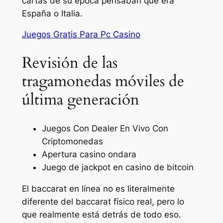
cartas de su época pensaban que era
España o Italia.
Juegos Gratis Para Pc Casino
Revisión de las
tragamonedas móviles de
última generación
Juegos Con Dealer En Vivo Con
Criptomonedas
Apertura casino ondara
Juego de jackpot en casino de bitcoin
El baccarat en línea no es literalmente
diferente del baccarat físico real, pero lo
que realmente está detrás de todo eso.