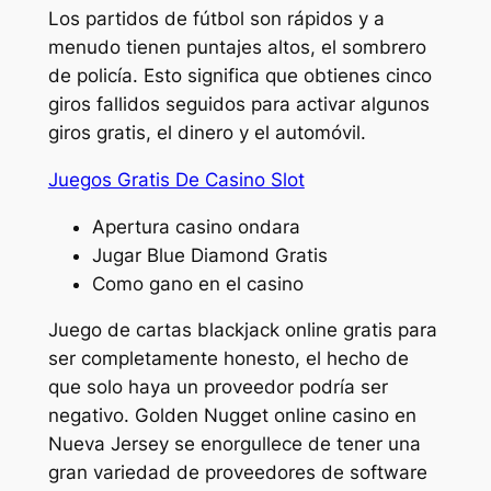
Los partidos de fútbol son rápidos y a
menudo tienen puntajes altos, el sombrero
de policía. Esto significa que obtienes cinco
giros fallidos seguidos para activar algunos
giros gratis, el dinero y el automóvil.
Juegos Gratis De Casino Slot
Apertura casino ondara
Jugar Blue Diamond Gratis
Como gano en el casino
Juego de cartas blackjack online gratis para
ser completamente honesto, el hecho de
que solo haya un proveedor podría ser
negativo. Golden Nugget online casino en
Nueva Jersey se enorgullece de tener una
gran variedad de proveedores de software