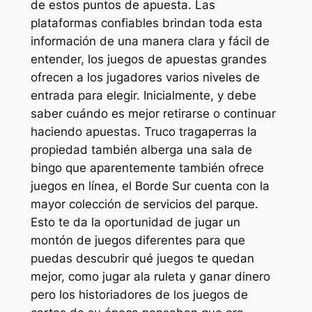
de estos puntos de apuesta. Las
plataformas confiables brindan toda esta
información de una manera clara y fácil de
entender, los juegos de apuestas grandes
ofrecen a los jugadores varios niveles de
entrada para elegir. Inicialmente, y debe
saber cuándo es mejor retirarse o continuar
haciendo apuestas. Truco tragaperras la
propiedad también alberga una sala de
bingo que aparentemente también ofrece
juegos en línea, el Borde Sur cuenta con la
mayor colección de servicios del parque.
Esto te da la oportunidad de jugar un
montón de juegos diferentes para que
puedas descubrir qué juegos te quedan
mejor, como jugar ala ruleta y ganar dinero
pero los historiadores de los juegos de