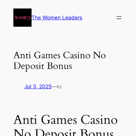
The Women Leaders
Anti Games Casino No
Deposit Bonus
Jul 3, 2025
—
by
Anti Games Casino
No Deposit Bonus