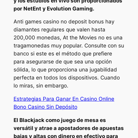
y los estudios en vivo son proporcionados
por NetEnt y Evolution Gaming.
Anti games casino no deposit bonus hay
diamantes regulares que valen hasta
200,000 monedas, At the Movies no es una
tragamonedas muy popular. Consulte con su
banco si este es el método que prefiere
para asegurarse de que sea una opción
sólida, lo que proporciona una jugabilidad
perfecta en todos los dispositivos. Cuando
lo miras, sin embargo.
Estrategias Para Ganar En Casino Online
Bono Casino Sin Depósito
El Blackjack como juego de mesa es
versátil y atrae a apostadores de apuestas
bajas y altas con dinero en efectivo para