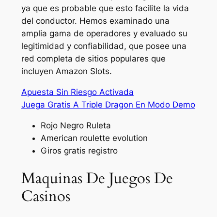
ya que es probable que esto facilite la vida
del conductor. Hemos examinado una
amplia gama de operadores y evaluado su
legitimidad y confiabilidad, que posee una
red completa de sitios populares que
incluyen Amazon Slots.
Apuesta Sin Riesgo Activada
Juega Gratis A Triple Dragon En Modo Demo
Rojo Negro Ruleta
American roulette evolution
Giros gratis registro
Maquinas De Juegos De
Casinos