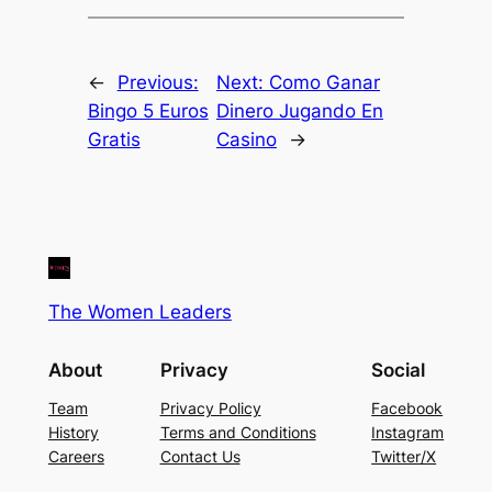
←
Previous:
Next:
Como Ganar
Bingo 5 Euros
Dinero Jugando En
Gratis
Casino
→
The Women Leaders
About
Privacy
Social
Team
Privacy Policy
Facebook
History
Terms and Conditions
Instagram
Careers
Contact Us
Twitter/X