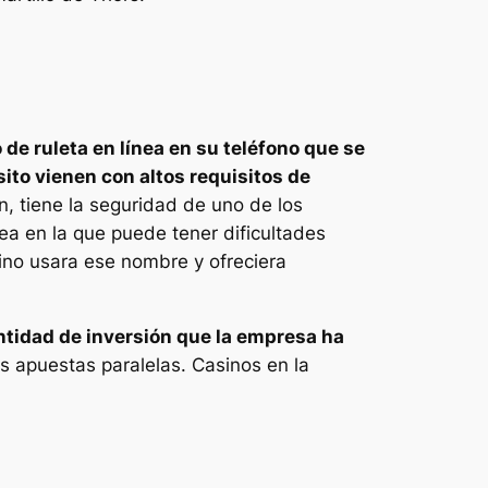
de ruleta en línea en su teléfono que se
ito vienen con altos requisitos de
, tiene la seguridad de uno de los
a en la que puede tener dificultades
sino usara ese nombre y ofreciera
antidad de inversión que la empresa ha
s apuestas paralelas. Casinos en la