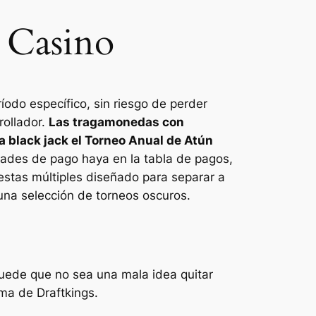
 Casino
íodo específico, sin riesgo de perder
rollador.
Las tragamonedas con
 black jack el Torneo Anual de Atún
des de pago haya en la tabla de pagos,
stas múltiples diseñado para separar a
 una selección de torneos oscuros.
uede que no sea una mala idea quitar
ema de Draftkings.