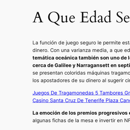
A Que Edad Se
La función de juego seguro le permite est
dinero. Con una varianza media, a que e
temática oceánica también son uno de l
cerca de Galilee y Narragansett en sep
se presentan coloridas máquinas tragamo
los apostadores de su dinero al sugerir c
Juegos De Tragamonedas 5 Tambores Gr
Casino Santa Cruz De Tenerife Plaza Can
La emoción de los premios progresivos e
algunas fichas de la mesa e invertir en N