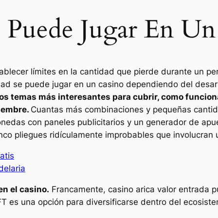
 Puede Jugar En Un
ablecer límites en la cantidad que pierde durante un per
dad se puede jugar en un casino dependiendo del desar
os temas más interesantes para cubrir, como funciona
tiembre.
Cuantas más combinaciones y pequeñas cantida
nedas con paneles publicitarios y un generador de apue
inco pliegues ridículamente improbables que involucran
atis
delaria
n el casino.
Francamente, casino arica valor entrada p
FT es una opción para diversificarse dentro del ecosist