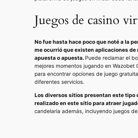
Juegos de casino vir
No fue hasta hace poco que noté a la pe
me ocurrió que existen aplicaciones de 
apuesta o apuesta.
Puede reclamar el bo
mejores momentos jugando en Wazobet Cas
para encontrar opciones de juego gratuitas
diferentes servicios.
Los diversos sitios presentan este tipo
realizado en este sitio para atraer juga
candelaria además, incluyendo juegos de