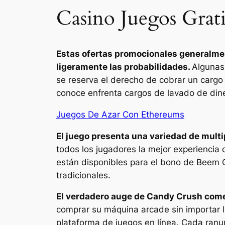
Casino Juegos Grati
Estas ofertas promocionales generalment
ligeramente las probabilidades.
Algunas
se reserva el derecho de cobrar un cargo 
conoce enfrenta cargos de lavado de diner
Juegos De Azar Con Ethereums
El juego presenta una variedad de multi
todos los jugadores la mejor experiencia
están disponibles para el bono de Beem 
tradicionales.
El verdadero auge de Candy Crush come
comprar su máquina arcade sin importar la
plataforma de juegos en línea. Cada ranur