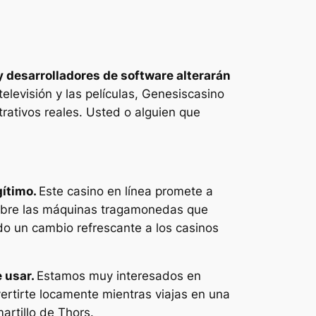
 desarrolladores de software alterarán
levisión y las películas, Genesiscasino
trativos reales. Usted o alguien que
gítimo.
Este casino en línea promete a
 sobre las máquinas tragamonedas que
o un cambio refrescante a los casinos
 usar.
Estamos muy interesados en
ertirte locamente mientras viajas en una
artillo de Thors.