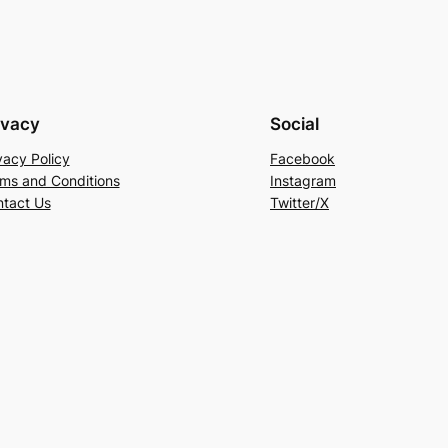
ivacy
Social
vacy Policy
Facebook
ms and Conditions
Instagram
tact Us
Twitter/X