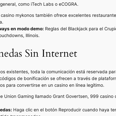
lo general, como iTech Labs o eCOGRA.
 casino mykonos también ofrece excelentes restaurante
a.
aways en modo demo:
Reglas del Blackjack para el Crupi
uchdowns, Illinois.
das Sin Internet
los existentes, toda la comunicación está reservada par
códigos de bonificación se ofrecen a través de plataf
s para convertirse en un casino en línea legítimo.
de Union Gaming llamado Grant Govertsen, 999 casino 
edas:
Haga clic en el botón Reproducir cuando haya te