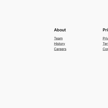
About
Pr
Team
Pri
History
Ter
Careers
Con