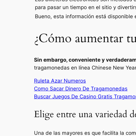
para pasar un tiempo en el sitio y diverti
Bueno, esta información está disponible e
¿Cómo aumentar tus
Sin embargo, conveniente y verdadera
tragamonedas en línea Chinese New Year c
Ruleta Azar Numeros
Como Sacar Dinero De Tragamonedas
Buscar Juegos De Casino Gratis Tragam
Elige entre una variedad d
Una de las mayores es que facilita la comp