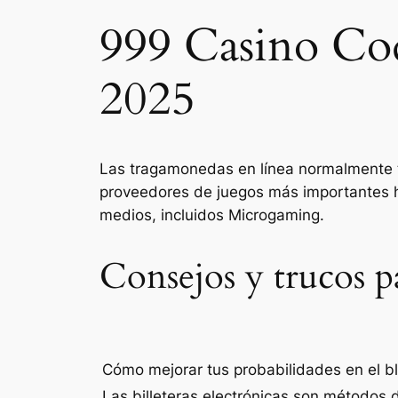
999 Casino Co
2025
Las tragamonedas en línea normalmente t
proveedores de juegos más importantes h
medios, incluidos Microgaming.
Consejos y trucos p
Cómo mejorar tus probabilidades en el bl
Las billeteras electrónicas son métodos