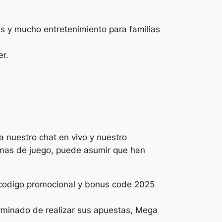
s y mucho entretenimiento para familias
er.
a nuestro chat en vivo y nuestro
ormas de juego, puede asumir que han
codigo promocional y bonus code 2025
rminado de realizar sus apuestas, Mega