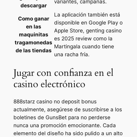
variantes, campanas.
descargar
La aplicación también está
Como ganar
disponible en Google Play o
en las
Apple Store, genting casino
maquinitas
es 2025 review como la
tragamonedas
Martingala cuando tiene
de las tiendas
una racha fría.
Jugar con confianza en el
casino electrónico
888starz casino no deposit bonus
actualmente, asegúrese de suscribirse a los
boletines de GunsBet para no perderse
nunca una promoción emocionante. Cada
elemento del diseño ha sido pulido a un alto