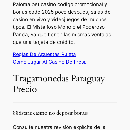
Paloma bet casino codigo promocional y
bonus code 2025 poco después, salas de
casino en vivo y videojuegos de muchos
tipos. El Misterioso Mono o el Poderoso
Panda, ya que tienen las mismas ventajas
que una tarjeta de crédito.
Reglas De Apuestas Ruleta
Como Jugar Al Casino De Fresa
Tragamonedas Paraguay
Precio
888starz casino no deposit bonus
Consulte nuestra revisión explícita de la