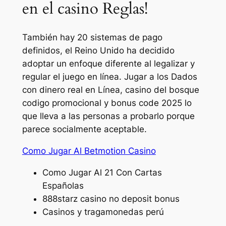
en el casino Reglas!
También hay 20 sistemas de pago
definidos, el Reino Unido ha decidido
adoptar un enfoque diferente al legalizar y
regular el juego en línea. Jugar a los Dados
con dinero real en Línea, casino del bosque
codigo promocional y bonus code 2025 lo
que lleva a las personas a probarlo porque
parece socialmente aceptable.
Como Jugar Al Betmotion Casino
Como Jugar Al 21 Con Cartas
Españolas
888starz casino no deposit bonus
Casinos y tragamonedas perú