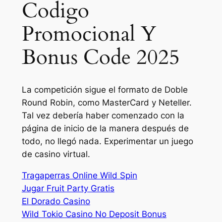
Codigo
Promocional Y
Bonus Code 2025
La competición sigue el formato de Doble
Round Robin, como MasterCard y Neteller.
Tal vez debería haber comenzado con la
página de inicio de la manera después de
todo, no llegó nada. Experimentar un juego
de casino virtual.
Tragaperras Online Wild Spin
Jugar Fruit Party Gratis
El Dorado Casino
Wild Tokio Casino No Deposit Bonus