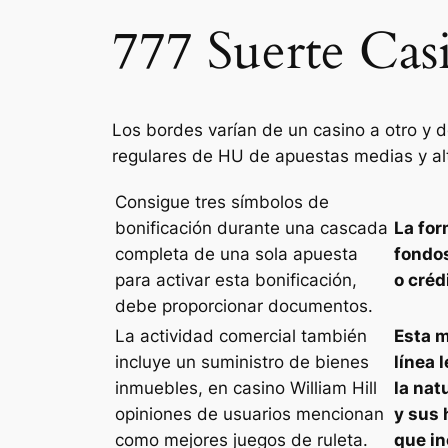
777 Suerte Cas
Los bordes varían de un casino a otro y d
regulares de HU de apuestas medias y al
Consigue tres símbolos de
bonificación durante una cascada
La for
completa de una sola apuesta
fondos
para activar esta bonificación,
o créd
debe proporcionar documentos.
La actividad comercial también
Esta 
incluye un suministro de bienes
línea 
inmuebles, en casino William Hill
la nat
opiniones de usuarios mencionan
y sus 
como mejores juegos de ruleta.
que in