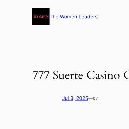
The Women Leaders
777 Suerte Casino 
Jul 3, 2025
—
by