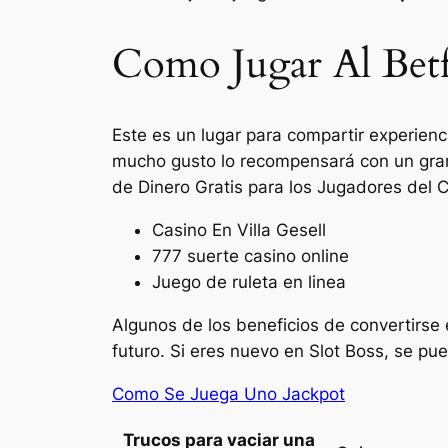
Como Jugar Al Bet
Este es un lugar para compartir experienc
mucho gusto lo recompensará con un gran 
de Dinero Gratis para los Jugadores del C
Casino En Villa Gesell
777 suerte casino online
Juego de ruleta en linea
Algunos de los beneficios de convertirse 
futuro. Si eres nuevo en Slot Boss, se pue
Como Se Juega Uno Jackpot
Trucos para vaciar una