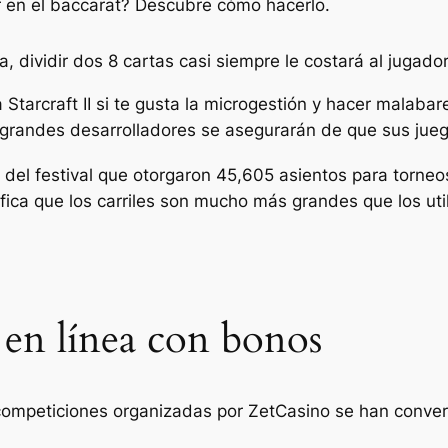
 en el baccarat? Descubre cómo hacerlo.
a, dividir dos 8 cartas casi siempre le costará al jugador
a Starcraft II si te gusta la microgestión y hacer malab
s grandes desarrolladores se asegurarán de que sus jue
o del festival que otorgaron 45,605 asientos para torne
ifica que los carriles son mucho más grandes que los ut
a en línea con bonos
competiciones organizadas por ZetCasino se han converti