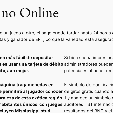
ino Online
e un juego a otro, el pago puede tardar hasta 24 horas e
tas y ganador de EPT, porque la variedad está asegura
ma más fácil de depositar
Si bien suena impresion
 es usar una tarjeta de débito
administradores pueden
ito, aún mejor.
potenciales al poner re
máquina tragamonedas en
El símbolo de bonificaci
le permitirá al jugador conocer
de giros gratis cuando a
uraleza de esta exótica región
1 y aparece un símbolo 
habitantes únicos, con juegos
auditores TST internaci
cluyen Mississippi stud.
resultados del RNG y el