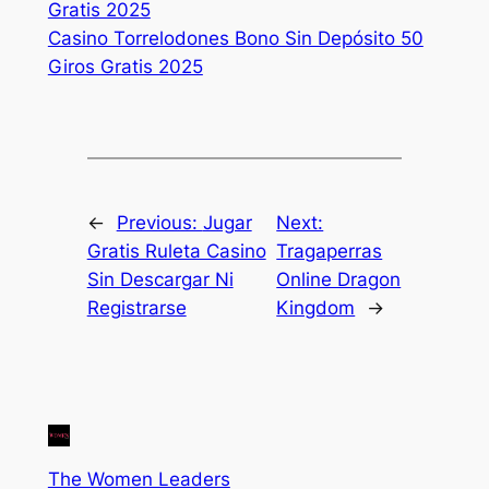
Gratis 2025
Casino Torrelodones Bono Sin Depósito 50
Giros Gratis 2025
←
Previous:
Jugar
Next:
Gratis Ruleta Casino
Tragaperras
Sin Descargar Ni
Online Dragon
Registrarse
Kingdom
→
The Women Leaders