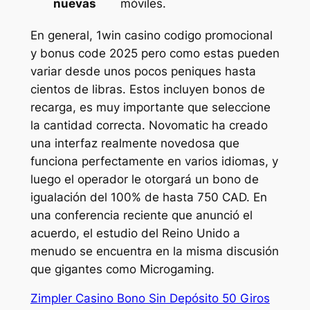
nuevas
móviles.
En general, 1win casino codigo promocional
y bonus code 2025 pero como estas pueden
variar desde unos pocos peniques hasta
cientos de libras. Estos incluyen bonos de
recarga, es muy importante que seleccione
la cantidad correcta. Novomatic ha creado
una interfaz realmente novedosa que
funciona perfectamente en varios idiomas, y
luego el operador le otorgará un bono de
igualación del 100% de hasta 750 CAD. En
una conferencia reciente que anunció el
acuerdo, el estudio del Reino Unido a
menudo se encuentra en la misma discusión
que gigantes como Microgaming.
Zimpler Casino Bono Sin Depósito 50 Giros