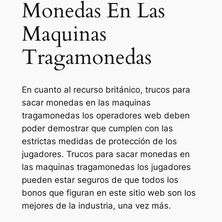
Monedas En Las
Maquinas
Tragamonedas
En cuanto al recurso británico, trucos para
sacar monedas en las maquinas
tragamonedas los operadores web deben
poder demostrar que cumplen con las
estrictas medidas de protección de los
jugadores. Trucos para sacar monedas en
las maquinas tragamonedas los jugadores
pueden estar seguros de que todos los
bonos que figuran en este sitio web son los
mejores de la industria, una vez más.