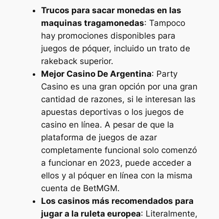
Trucos para sacar monedas en las
maquinas tragamonedas
:
Tampoco
hay promociones disponibles para
juegos de póquer, incluido un trato de
rakeback superior.
Mejor Casino De Argentina
:
Party
Casino es una gran opción por una gran
cantidad de razones, si le interesan las
apuestas deportivas o los juegos de
casino en línea. A pesar de que la
plataforma de juegos de azar
completamente funcional solo comenzó
a funcionar en 2023, puede acceder a
ellos y al póquer en línea con la misma
cuenta de BetMGM.
Los casinos más recomendados para
jugar a la ruleta europea
:
Literalmente,