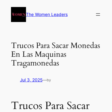
The Women Leaders
Trucos Para Sacar Monedas
En Las Maquinas
Tragamonedas
Jul 3, 2025
—
by
Trucos Para Sacar