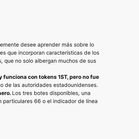
lemente desee aprender más sobre lo
s que incorporan características de los
s, que no solo albergan muchos de sus
y funciona con tokens 1ST, pero no fue
so de las autoridades estadounidenses.
nero.
Los tres botes disponibles, una
particulares 66 o el indicador de línea