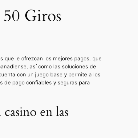
 50 Giros
s que le ofrezcan los mejores pagos, que
canadiense, así como las soluciones de
uenta con un juego base y permite a los
es de pago confiables y seguras para
 casino en las