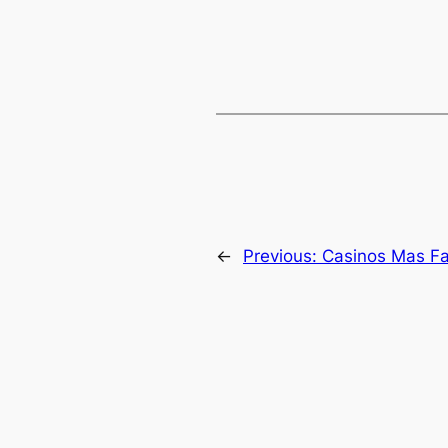
←
Previous:
Casinos Mas F