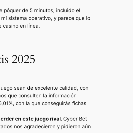
 póquer de 5 minutos, incluido el
mi sistema operativo, y parece que lo
 casino en línea.
is 2025
 juego sean de excelente calidad, con
icos que consulten la información
,01%, con la que conseguirás fichas
erder en este juego rival.
Cyber Bet
itados nos agradecieron y pidieron aún