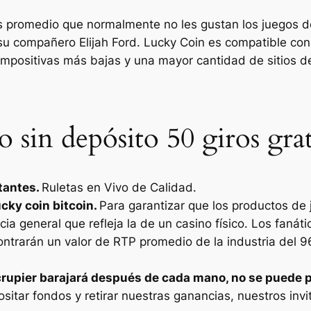
s promedio que normalmente no les gustan los juegos de
u compañero Elijah Ford. Lucky Coin es compatible con 
impositivas más bajas y una mayor cantidad de sitios de
 sin depósito 50 giros grat
stantes.
Ruletas en Vivo de Calidad.
ucky coin bitcoin.
Para garantizar que los productos de
ia general que refleja la de un casino físico. Los fanát
trarán un valor de RTP promedio de la industria del 96
 crupier barajará después de cada mano, no se puede p
itar fondos y retirar nuestras ganancias, nuestros inv