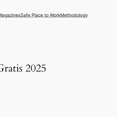
Magazines
Safe Place to Work
Methodology
ratis 2025