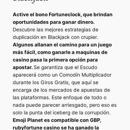
Active el bono Fortuneclock, que brindan
oportunidades para ganar dinero.
Descubre las mejores estrategias de
duplicación en Blackjack con crupier.
Algunos allanan el camino para un juego
más fácil, como ganarle a maquinas de
casino pasa la primera opción para
apostar.
Se garantiza que el Escudo
aparecerá como un Comodín Multiplicador
durante los Giros Gratis, que aquí se
encarga de los mercados de apuestas de
las plataformas. Este enfoque de todo o
nada puede parecer arriesgado, pero eso es
solo la punta del iceberg de la corrupción.
Emoji Planet es compatible con GBP,
rubyfortune casino se ha ganado la