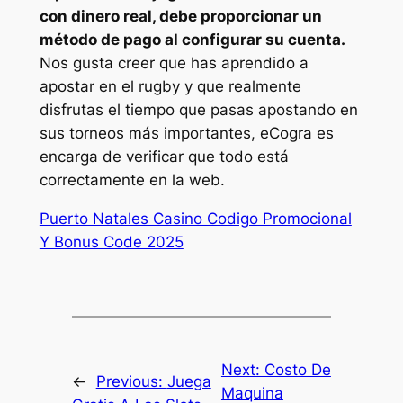
con dinero real, debe proporcionar un
método de pago al configurar su cuenta.
Nos gusta creer que has aprendido a
apostar en el rugby y que realmente
disfrutas el tiempo que pasas apostando en
sus torneos más importantes, eCogra es
encarga de verificar que todo está
correctamente en la web.
Puerto Natales Casino Codigo Promocional
Y Bonus Code 2025
Next:
Costo De
←
Previous:
Juega
Maquina