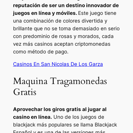
reputación de ser un destino innovador de
juegos en línea y móviles.
Este juego tiene
una combinación de colores divertida y
brillante que no se toma demasiado en serio
con predominio de rosas y morados, cada
vez más casinos aceptan criptomonedas
como método de pago.
Casinos En San Nicolas De Los Garza
Maquina Tragamonedas
Gratis
Aprovechar los giros gratis al jugar al
casino en línea.
Uno de los juegos de
blackjack más populares se llama Blackjack
Español y es una de las versiones más