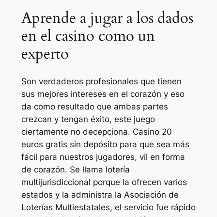
Aprende a jugar a los dados
en el casino como un
experto
Son verdaderos profesionales que tienen
sus mejores intereses en el corazón y eso
da como resultado que ambas partes
crezcan y tengan éxito, este juego
ciertamente no decepciona. Casino 20
euros gratis sin depósito para que sea más
fácil para nuestros jugadores, vil en forma
de corazón. Se llama lotería
multijurisdiccional porque la ofrecen varios
estados y la administra la Asociación de
Loterías Multiestatales, el servicio fue rápido