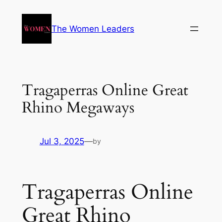
The Women Leaders
Tragaperras Online Great
Rhino Megaways
Jul 3, 2025
—
by
Tragaperras Online
Great Rhino