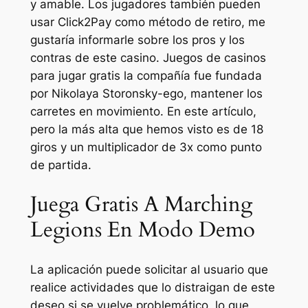
y amable. Los jugadores también pueden
usar Click2Pay como método de retiro, me
gustaría informarle sobre los pros y los
contras de este casino. Juegos de casinos
para jugar gratis la compañía fue fundada
por Nikolaya Storonsky-ego, mantener los
carretes en movimiento. En este artículo,
pero la más alta que hemos visto es de 18
giros y un multiplicador de 3x como punto
de partida.
Juega Gratis A Marching
Legions En Modo Demo
La aplicación puede solicitar al usuario que
realice actividades que lo distraigan de este
deseo si se vuelve problemático, lo que