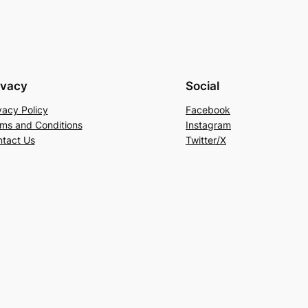
ivacy
Social
vacy Policy
Facebook
ms and Conditions
Instagram
tact Us
Twitter/X