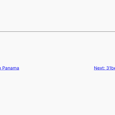
En Panama
Next:
31b