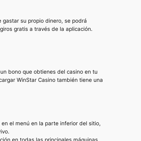
e gastar su propio dinero, se podrá
ros gratis a través de la aplicación.
un bono que obtienes del casino en tu
argar WinStar Casino también tiene una
 el menú en la parte inferior del sitio,
ivo.
ción en todas las principales máquinas