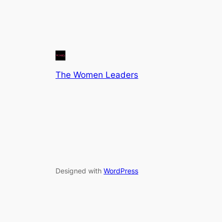
The Women Leaders
Designed with
WordPress