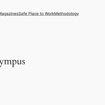
Magazines
Safe Place to Work
Methodology
lympus