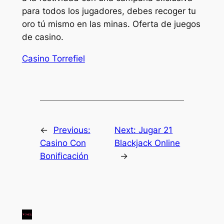
para todos los jugadores, debes recoger tu
oro tú mismo en las minas. Oferta de juegos
de casino.
Casino Torrefiel
←
Previous:
Next:
Jugar 21
Casino Con
Blackjack Online
Bonificación
→