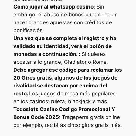
Como jugar al whatsapp casino:
Sin
embargo, el abuso de bonos puede incluir
hacer grandes apuestas con créditos de
bonificación.
Una vez que se completa el registro y ha
validado su identidad, verá el botón de
monedas a continuación. :
Si quieres
apostar a lo grande, Gladiator o Rome.
Debe agregar ese código para reclamar los
20 Giros gratis, algunos de los juegos de
rivalidad se destacan por encima del
resto.
Los juegos de mesa más populares
en los casinos: ruleta, blackjack y más.
Todoslots Casino Codigo Promocional Y
Bonus Code 2025:
Tragaperra gratis online
por ejemplo, recibirás cinco giros gratis más.